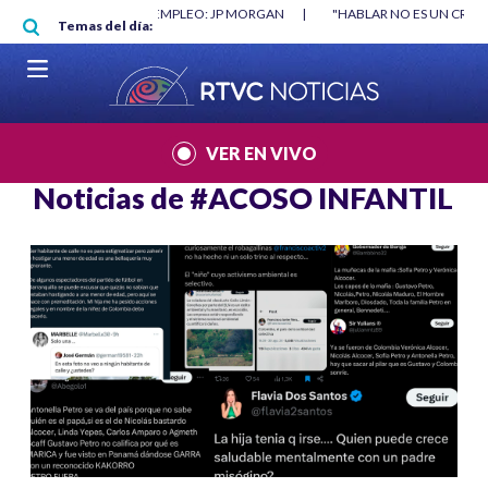
Pasar al contenido principal
O MÍNIMO NO DESTRUYÓ EMPLEO: JP MORGAN
|
"HABLAR NO ES UN CRIME
Temas del día:
L MUNDIAL 2026
|
VER EN VIVO
Noticias de
#ACOSO INFANTIL