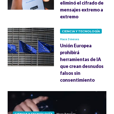
eliminó el cifrado de
mensajes extremo a
extremo
CIENCIA Y TECNOLOGÍA
Hace 3 meses
Unión Europea
prohibirá
herramientas de IA
que crean desnudos
falsos sin
consentimiento
CIENCIA Y TECNOLOGÍA
Hace 3 meses