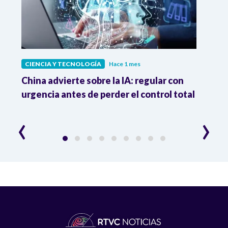
CIENCIA Y TECNOLOGÍA
Hace 1 mes
CIEN
China advierte sobre la IA: regular con
Adió
na
urgencia antes de perder el control total
elim
extr
‹
›