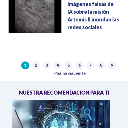
Imágenes falsas de
IA sobre la misión
Artemis II inundan las
redes sociales
Paginación
1
2
3
4
5
6
7
8
9
Página actual
Página
Página
Página
Página
Página
Página
Página
Página
Siguiente página
Página siguiente
NUESTRA RECOMENDACIÓN PARA TI