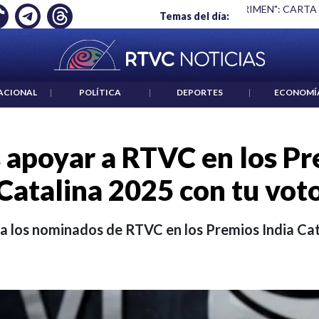
EMPLEO: JP MORGAN
|
"HABLAR NO ES UN CRIMEN": CARTA 
Temas del día:
ACIONAL
|
POLÍTICA
|
DEPORTES
|
ECONOMÍ
 apoyar a RTVC en los Pr
Catalina 2025 con tu vot
 los nominados de RTVC en los Premios India Cat