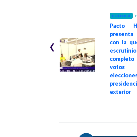
POLÍTICA
H
RTVC
Hace 3 meses
Pacto Hi
Atacan
presenta
‹
instalaciones de
con la qu
INRAVISIÓN en
escrutinio
Bogotá: retiran
comple
violentamente
voto
pancartas y
eleccione
amenazan a
presidenci
funcionarios
exterior