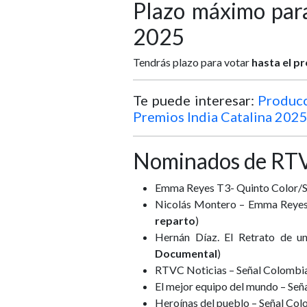
Plazo máximo para
2025
Tendrás plazo para votar
hasta el pr
Te puede interesar:
Producc
Premios India Catalina 202
Nominados de RTVC
Emma Reyes T3- Quinto Color/S
Nicolás Montero – Emma Reyes
reparto
)
Hernán Díaz. El Retrato de u
Documental
)
RTVC Noticias – Señal Colombi
El mejor equipo del mundo – Se
Heroínas del pueblo – Señal Co