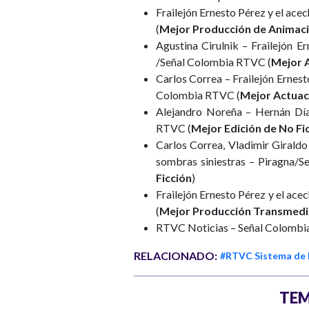
Frailejón Ernesto Pérez y el ac
(
Mejor Producción de Animac
Agustina Cirulnik – Frailejón E
/Señal Colombia RTVC (
Mejor 
Carlos Correa – Frailejón Ernest
Colombia RTVC (
Mejor Actuac
Alejandro Noreña – Hernán Día
RTVC (
Mejor Edición de No Fi
Carlos Correa, Vladimir Giraldo
sombras siniestras – Piragna/
Ficción
)
Frailejón Ernesto Pérez y el ac
(
Mejor Producción Transmedi
RTVC Noticias – Señal Colombi
RELACIONADO:
#RTVC Sistema de 
TEM