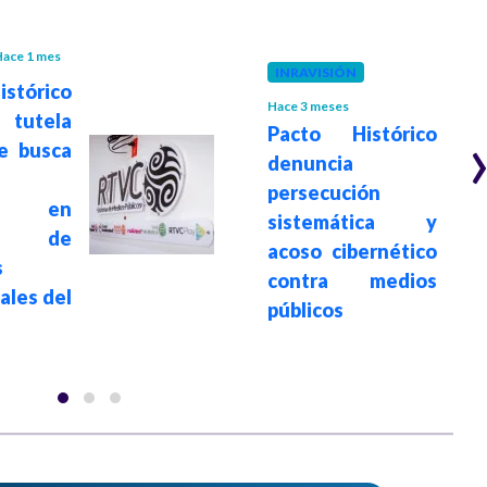
ace 1 mes
INRAVISIÓN
stórico
Hace 3 meses
 tutela
Pacto Histórico
e busca
denuncia
persecución
to en
sistemática y
s de
acoso cibernético
s
contra medios
ales del
públicos