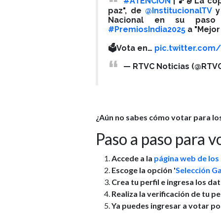
#ATENCIÓN
| 🎵🎷La co
paz", de
@InstitucionalTV
y
Nacional en su paso 
#PremiosIndia2025
a "Mejor
🗳️Vota en…
pic.twitter.co
— RTVC Noticias (@RTVC
¿Aún no sabes cómo votar para los
Paso a paso para v
Accede a la
página web de los 
Escoge la opción '
Selección G
Crea tu perfil e ingresa los da
Realiza la verificación de tu pe
Ya puedes ingresar a votar p