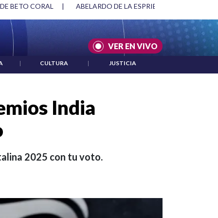
DE BETO CORAL
|
ABELARDO DE LA ESPRIELLA Y DMG
|
AC
VER EN VIVO
A
|
CULTURA
|
JUSTICIA
emios India
o
alina 2025 con tu voto.