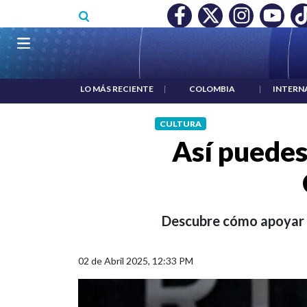
Pasar al contenido principal
ECONOCIMIENTO A RTVC
|
SALARIO MÍNIMO NO DESTRUYÓ 
Navegación principal
LO MÁS RECIENTE
|
COLOMBIA
|
INTERN
CULTURA
Así puedes
Descubre cómo apoyar a
02 de Abril 2025, 12:33 PM