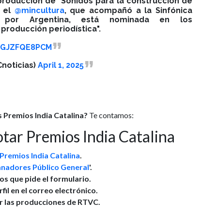
producción de "Sonidos para la construcción de
 el
@mincultura
, que acompañó a la Sinfónica
por Argentina, está nominada en los
 producción periodística".
m/GJZFQE8PCM
noticias)
April 1, 2025
 Premios India Catalina?
Te contamos:
otar Premios India Catalina
Premios India Catalina
.
anadores Público General
'.
tos que pide el formulario.
rfil en el correo electrónico.
or las producciones de RTVC.