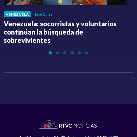
VENEZUELA
Hace 1 mes
Venezuela: socorristas y voluntarios
C
continúan la búsqueda de
a
sobrevivientes
l