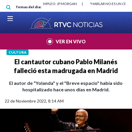
Pasar al contenido principal
O MÍNIMO NO DESTRUYÓ EMPLEO: JP MORGAN
|
"HABLAR NO ES UN CRIME
Temas del día:
L MUNDIAL 2026
|
VER EN VIVO
CULTURA
El cantautor cubano Pablo Milanés
falleció esta madrugada en Madrid
El autor de "Yolanda" y el "Breve espacio" había sido
hospitalizado hace unos días en Madrid.
22 de Noviembre 2022, 8:14 AM