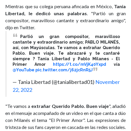
Mientras que su colega peruana afincada en México,
Tania
Libertad, le dedicó unas palabras
. "Partió un gran
compositor, maravilloso cantante y extraordinario amigo",
dijo en Twitter.
Partió un gran compositor, maravilloso
cantante y extraordinario amigo; PABLO MILANÉS,
así, con Mayúsculas. Te vamos a extrañar Querido
Pablo. Buen viaje. Te abrazaré y te cantaré
siempre ? Tania Libertad y Pablo Milanes - El
Primer Amor
https://t.co/mVjK40Yxpd
vía
@YouTube
pic.twitter.com/j62jcRnR5J
— Tania Libertad (@tanialibertad01)
November
22, 2022
"Te vamos a
extrañar Querido Pablo. Buen viaje
", añadió
en el mensaje acompañado de un video en el que canta a dúo
con Milanés el tema "El Primer Amor". Las expresiones de
tristeza de sus fans cayeron en cascada en las redes sociales.