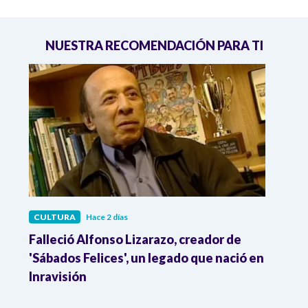
NUESTRA RECOMENDACIÓN PARA TI
CULTURA
Hace 2 días
CULT
Falleció Alfonso Lizarazo, creador de
¿List
'Sábados Felices', un legado que nació en
Esta
Inravisión
que 