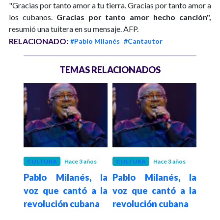
"Gracias por tanto amor a tu tierra. Gracias por tanto amor a
los cubanos.
Gracias por tanto amor hecho canción",
resumió una tuitera en su mensaje. AFP.
RELACIONADO:
#Pablo Milanés
#Cantautor
TEMAS RELACIONADOS
ños
CULTURA
Hace 3 años
CULTURA
Hace 3 años
CUL
, la
Pablo Milanés, la
Pablo Milanés, la
Pab
a la
voz que cantó a la
voz que cantó a la
voz 
ana
revolución cubana
revolución cubana
revo