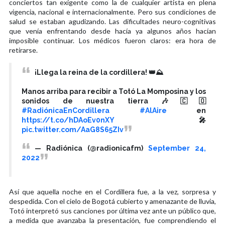
conciertos tan exigente como la de cualquier artista en plena
vigencia, nacional e internacionalmente. Pero sus condiciones de
salud se estaban agudizando. Las dificultades neuro-cognitivas
que venía enfrentando desde hacía ya algunos años hacían
imposible continuar. Los médicos fueron claros: era hora de
retirarse.
¡Llega la reina de la cordillera! 👑⛰️
Manos arriba para recibir a Totó La Momposina y los
sonidos de nuestra tierra 🎶🇨🇴
#RadiónicaEnCordillera
#AlAire
en
https://t.co/hDAoEv0nXY
🎤
pic.twitter.com/AaG8S65ZIv
— Radiónica (@radionicafm)
September 24,
2022
Así que aquella noche en el Cordillera fue, a la vez, sorpresa y
despedida. Con el cielo de Bogotá cubierto y amenazante de lluvia,
Totó interpretó sus canciones por última vez ante un público que,
a medida que avanzaba la presentación, fue comprendiendo el