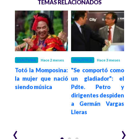
TEMAS RELACIONADOS
eses
CULTURA
Hace 2 meses
POLÍTICA
Hace 3 meses
POLÍ
nan,
Totó la Momposina:
"Se comportó como
Ge
nter
la mujer que nació
un gladiador": el
Ller
os 74
siendo música
Pdte. Petro y
un 
dirigentes despiden
luch
a Germán Vargas
par
Lleras
mis
Casa
‹
›