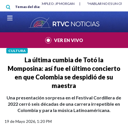
Pasar al contenido principal
RGAN
|
"HABLAR NO ES UN CRIMEN": CARTA DE BETO CORAL
|
ABELAR
Temas del día:
VER EN VIVO
CULTURA
La última cumbia de Totó la
Momposina: así fue el último concierto
en que Colombia se despidió de su
maestra
Una presentación sorpresa en el Festival Cordillera de
2022 cerró seis décadas de una carrera irrepetible en
Colombia y para la música Latinoaméricana.
19 de Mayo 2026, 1:20 PM