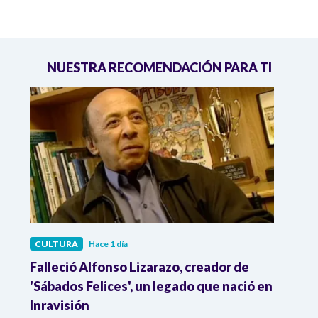
NUESTRA RECOMENDACIÓN PARA TI
CULTURA
Hace 1 día
CULT
Falleció Alfonso Lizarazo, creador de
¿List
la
'Sábados Felices', un legado que nació en
Esta
Inravisión
que 