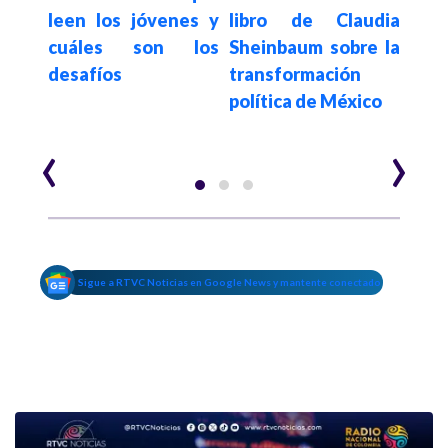
seg
leen los jóvenes y
libro de Claudia
oria
con
cuáles son los
Sheinbaum sobre la
ón de
Prem
desafíos
transformación
2026
Po
política de México
Viei
‹
›
Sigue a RTVC Noticias en Google News y mantente conectado