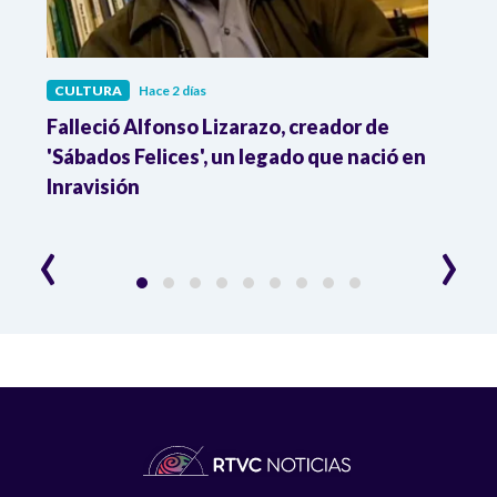
CULTURA
Hace 2 días
CULT
Falleció Alfonso Lizarazo, creador de
¿List
'Sábados Felices', un legado que nació en
Esta
Inravisión
que 
‹
›