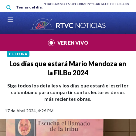
Pasar al contenido principal
RGAN
|
"HABLAR NO ES UN CRIMEN": CARTA DE BETO CORAL
|
ABELAR
Temas del día:
VER EN VIVO
CULTURA
Los días que estará Mario Mendoza en
la FILBo 2024
Siga todos los detalles y los días que estará el escritor
colombiano para compartir con los lectores de sus
más recientes obras.
17 de Abril 2024, 4:26 PM