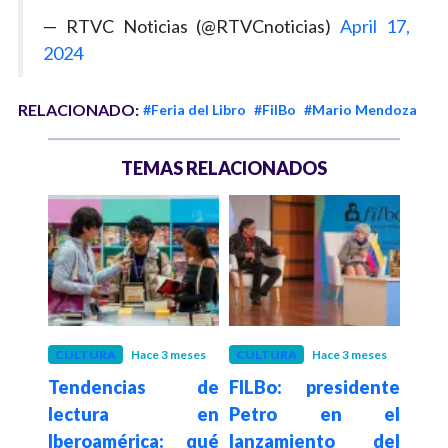
— RTVC Noticias (@RTVCnoticias)
April 17,
2024
RELACIONADO:
#Feria del Libro
#FilBo
#Mario Mendoza
TEMAS RELACIONADOS
CULTURA
Hace 3 meses
CULTURA
Hace 3 meses
INRA
Tendencias de
FILBo: presidente
Hace 3
nían
Col
lectura en
Petro en el
Ve
Iberoamérica: qué
lanzamiento del