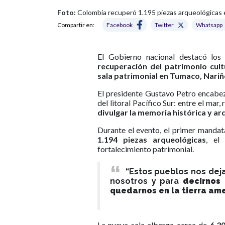
Foto:
Colombia recuperó 1.195 piezas arqueológicas e 
Compartir en:
Facebook
Twitter
Whatsapp
El Gobierno nacional destacó los 
recuperación del patrimonio cul
sala patrimonial en Tumaco, Nari
El presidente Gustavo Petro encabez
del litoral Pacífico Sur: entre el mar
divulgar la memoria histórica y ar
Durante el evento, el primer mandata
1.194 piezas arqueológicas
, el
fortalecimiento patrimonial.
“Estos pueblos nos dej
nosotros y para
decirnos
quedarnos en la tierra am
La nueva sala alberga cerca de
6.3