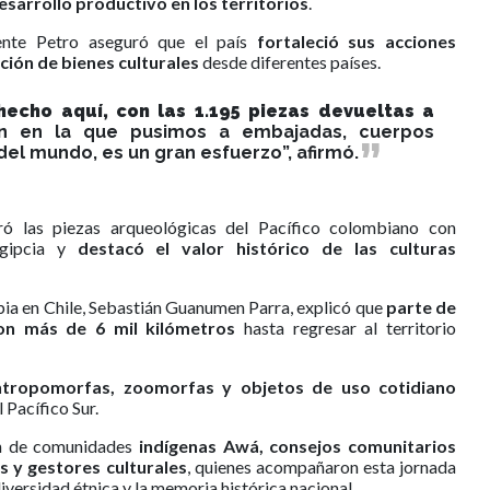
sarrollo productivo en los territorios
.
dente Petro aseguró que el país
fortaleció sus acciones
ución de bienes culturales
desde diferentes países.
hecho aquí, con las 1.195 piezas devueltas a
ón en la que pusimos a embajadas, cuerpos
del mundo, es un gran esfuerzo”, afirmó.
ó las piezas arqueológicas del Pacífico colombiano con
egipcia y
destacó el valor histórico de las culturas
bia en Chile, Sebastián Guanumen Parra, explicó que
parte de
eron más de 6 mil kilómetros
hasta regresar al territorio
tropomorfas, zoomorfas y objetos de uso cotidiano
 Pacífico Sur.
ión de comunidades
indígenas Awá, consejos comunitarios
s y gestores culturales
, quienes acompañaron esta jornada
iversidad étnica y la memoria histórica nacional.