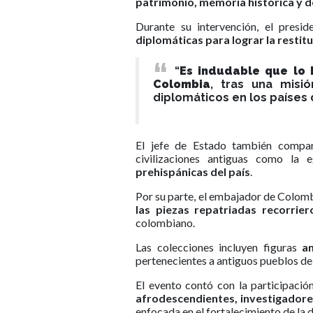
patrimonio, memoria histórica y de
Durante su intervención, el presi
diplomáticas para lograr la restit
“
Es indudable que lo 
Colombia
, tras una misi
diplomáticos en los países 
El jefe de Estado también compar
civilizaciones antiguas como la 
prehispánicas del país
.
Por su parte, el embajador de Colom
las piezas repatriadas recorri
colombiano.
Las colecciones incluyen figuras
an
pertenecientes a antiguos pueblos del
El evento contó con la participac
afrodescendientes, investigadore
enfocada en el fortalecimiento de la d