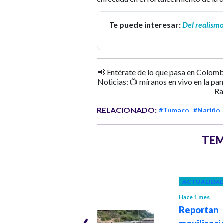
Te puede interesar:
Del realismo
📢 Entérate de lo que pasa en Colomb
Noticias: 📺 míranos en vivo en la pa
Ra
RELACIONADO:
#Tumaco
#Nariño
TEM
POLÍTICA
ACTUALIDA
Hace 3 meses
Hace 1 mes
Presidente Petro
‹
Reportan 
le respondió a