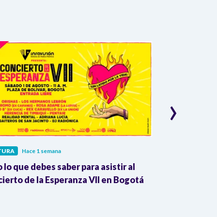
›
TURA
Hace 1 semana
CULTURA
Hace 
 lo que debes saber para asistir al
Inravisión es 
ierto de la Esperanza VII en Bogotá
edición del F
Poesía de Me