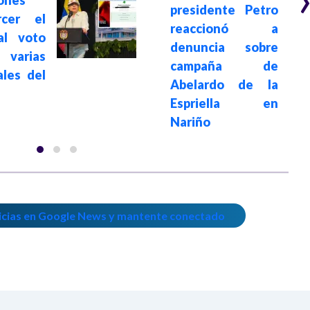
iones
presidente Petro
rcer el
reaccionó a
al voto
denuncia sobre
varias
campaña de
ales del
Abelardo de la
Espriella en
Nariño
icias en Google News y mantente conectado