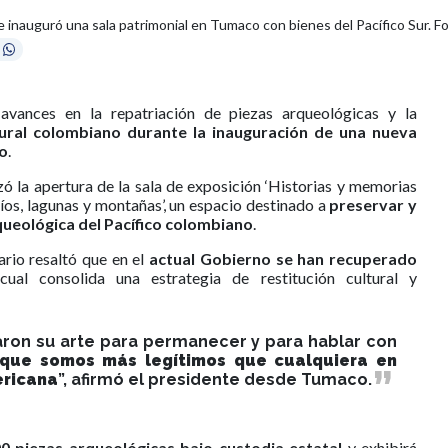
inauguró una sala patrimonial en Tumaco con bienes del Pacífico Sur. Fot
avances en la repatriación de piezas arqueológicas y la
tural colombiano durante la inauguración de una nueva
ño
.
ó la apertura de la sala de exposición ‘Historias y memorias
, ríos, lagunas y montañas’, un espacio destinado a
preservar y
queológica del Pacífico colombiano
.
rio resaltó que en el
actual Gobierno se han recuperado
 cual consolida una estrategia de restitución cultural y
aron su arte para permanecer y para hablar con
 que somos más legítimos que cualquiera en
ericana
”, afirmó el presidente desde Tumaco.
00 piezas arqueológicas bajo custodia estatal
y exhibirá