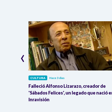
‹
CULTURA
Hace 3 días
ue nació
Falleció Alfonso Lizarazo, creador de
'Sábados Felices', un legado que nació e
Inravisión