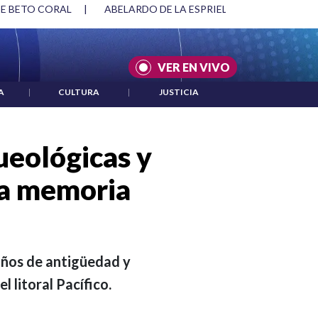
RIELLA Y DMG
|
ACUERDOS ENTRE ESTADOS UNIDOS E IRÁN
VER EN VIVO
A
|
CULTURA
|
JUSTICIA
ueológicas y
la memoria
 años de antigüedad y
l litoral Pacífico.