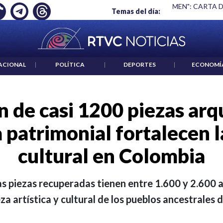
S UN CRIMEN": CARTA DE BETO CORAL
|
ABELARDO DE LA ESP
Temas del día:
ACIONAL
|
POLÍTICA
|
DEPORTES
|
ECONOMÍ
n de casi 1200 piezas arq
a patrimonial fortalecen 
cultural en Colombia
as piezas recuperadas tienen entre 1.600 y 2.600
a artística y cultural de los pueblos ancestrales de