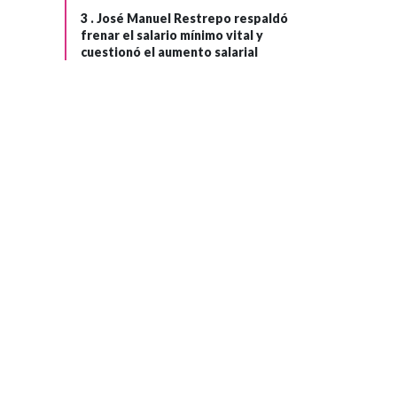
3 .
José Manuel Restrepo respaldó
frenar el salario mínimo vital y
cuestionó el aumento salarial
INTERNACIONAL
›
Hace 2 meses
La desaprobación