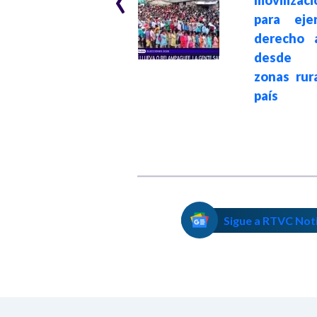
movilizac
Noboa, quien
para eje
aseguró una
derecho 
incursión de
desde 
guerrilleros
zonas rur
colombianos en
país
Ecuador
Sigue a RTVC Not