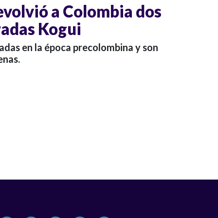
evolvió a Colombia dos
radas Kogui
ladas en la época precolombina y son
enas.