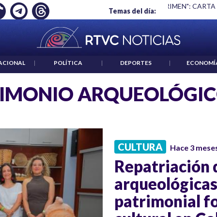
"HABLAR NO ES UN CRIMEN": CARTA DE BETO CORAL
|
ABEL
Temas del día:
ACIONAL
|
POLÍTICA
|
DEPORTES
|
ECONOMÍ
RIMONIO ARQUEOLÓGI
CULTURA
Hace 3 mese
Repatriación 
arqueológicas
patrimonial f