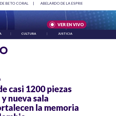
ARDO DE LA ESPRIELLA Y DMG
|
ACUERDOS ENTRE ESTADOS U
VER EN VIVO
A
|
CULTURA
|
JUSTICIA
CO
s
de casi 1200 piezas
 y nueva sala
ortalecen la memoria