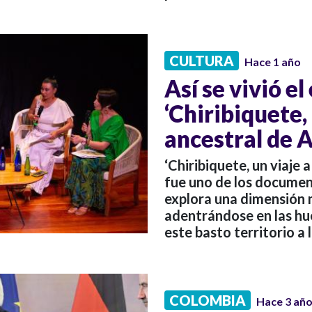
CULTURA
Hace 1 año
Así se vivió el
‘Chiribiquete,
ancestral de A
‘Chiribiquete, un viaje 
fue uno de los documen
explora una dimensión m
adentrándose en las hu
este basto territorio a 
COLOMBIA
Hace 3 añ