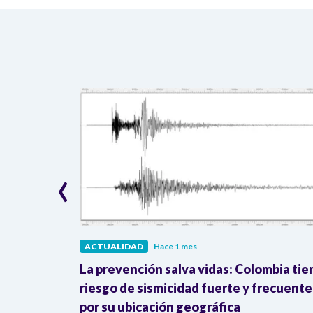
‹
ACTUALIDAD
Hace 1 mes
o animal
La prevención salva vidas: Colombia tie
ia y
riesgo de sismicidad fuerte y frecuente
por su ubicación geográfica