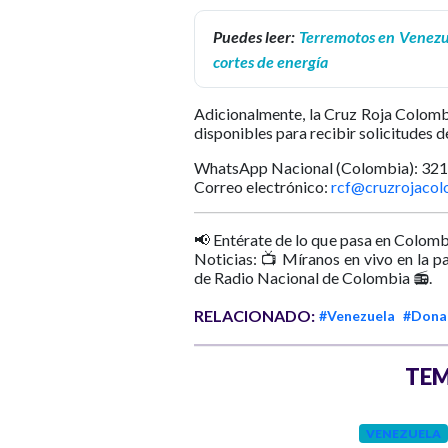
Puedes leer:
Terremotos en Venezue
cortes de energía
Adicionalmente, la Cruz Roja Colombi
disponibles para recibir solicitudes d
WhatsApp Nacional (Colombia): 32
Correo electrónico:
rcf@cruzrojacol
📢 Entérate de lo que pasa en Colomb
Noticias: 📺 Míranos en vivo en la p
de Radio Nacional de Colombia 📻.
RELACIONADO:
#Venezuela
#Dona
TEM
VENEZUELA