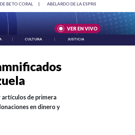
SPRIELLA Y DMG
|
ACUERDOS ENTRE ESTADOS UNIDOS E IRÁ
VER EN VIVO
A
|
CULTURA
|
JUSTICIA
amnificados
zuela
 artículos de primera
donaciones en dinero y