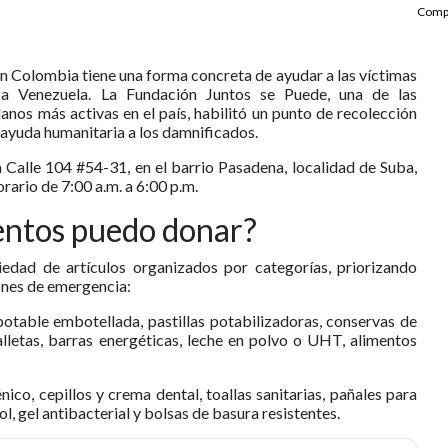
Compa
n Colombia tiene una forma concreta de ayudar a las víctimas
a Venezuela. La Fundación Juntos se Puede, una de las
nos más activas en el país, habilitó un punto de recolección
ayuda humanitaria a los damnificados.
a Calle 104 #54-31, en el barrio Pasadena, localidad de Suba,
rario de 7:00 a.m. a 6:00 p.m.
entos puedo donar?
iedad de artículos organizados por categorías, priorizando
iones de emergencia:
otable embotellada, pastillas potabilizadoras, conservas de
alletas, barras energéticas, leche en polvo o UHT, alimentos
nico, cepillos y crema dental, toallas sanitarias, pañales para
l, gel antibacterial y bolsas de basura resistentes.