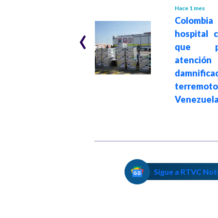
ACTUALIDAD
Hace 1 mes
Colombia
‹
Hace 1 mes
Colombia moviliza
hospital 
ayuda
que pr
humanitaria tras
atenc
doble terremoto
damnifica
en Venezuela
terremo
Venezuel
Sigue a RTVC Not