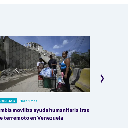
›
UALIDAD
Hace 1 mes
ACTUALIDAD
H
mbia moviliza ayuda humanitaria tras
VenApp: la ap
e terremoto en Venezuela
desaparecidos
Venezuela