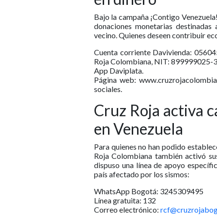
Bajo la campaña ¡Contigo Venezuela!
donaciones monetarias destinadas a
vecino. Quienes deseen contribuir ec
Cuenta corriente Davivienda: 0560
Roja Colombiana, NIT: 899999025-3
App Daviplata.
Página web: www.cruzrojacolombian
sociales.
Cruz Roja activa c
en Venezuela
Para quienes no han podido establec
Roja Colombiana también activó sus
dispuso una línea de apoyo específic
país afectado por los sismos:
WhatsApp Bogotá: 3245309495
Línea gratuita: 132
Correo electrónico:
rcf@cruzrojabog