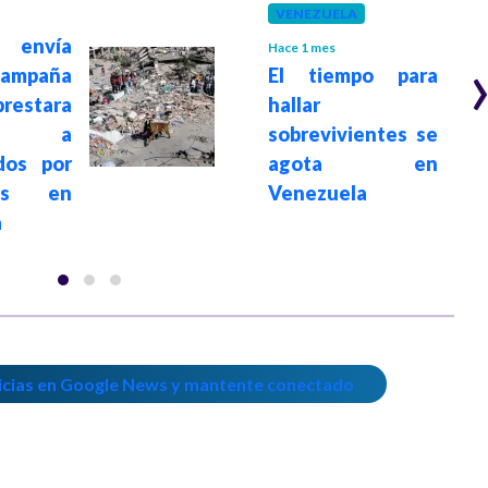
VENEZUELA
 envía
Hace 1 mes
campaña
El tiempo para
estara
hallar
ión a
sobrevivientes se
dos por
agota en
tos en
Venezuela
a
icias en Google News y mantente conectado