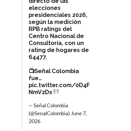
directo de las
elecciones
presidenciales 2026,
según la medición
RPB ratings del
Centro Nacional de
Consultoría, con un
rating de hogares de
64477.
📺Señal Colombia
fue…
pic.twitter.com/0D4F
NmV2Dx
— Señal Colombia
(@SenalColombia)
June 7,
2026