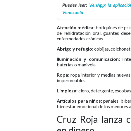
Puedes leer:
VenApp: la aplicació
Venezuela
Atención médica:
botiquines de prim
de rehidratación oral, guantes des
enfermedades crónicas.
Abrigo y refugio:
cobijas, colchoneta
Iluminación y comunicación:
linte
baterías o manivela.
Ropa:
ropa interior y medias nuevas
impermeables.
Limpieza:
cloro, detergente, escobas
Artículos para niños:
pañales, biber
bienestar emocional de los menores 
Cruz Roja lanza c
en dinero