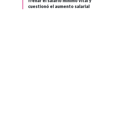
frenar el salario mínimo vital y
cuestionó el aumento salarial
VENEZUELA