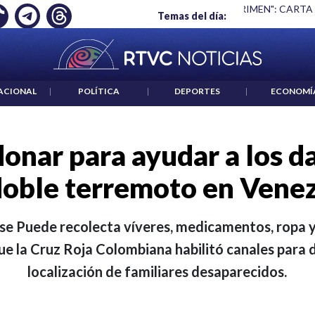
 ES UN CRIMEN": CARTA DE BETO CORAL
|
ABELARDO DE LA E
Temas del día:
ACIONAL
|
POLÍTICA
|
DEPORTES
|
ECONOMÍ
donar para ayudar a los d
doble terremoto en Vene
se Puede recolecta víveres, medicamentos, ropa y
ue la Cruz Roja Colombiana habilitó canales para 
localización de familiares desaparecidos.