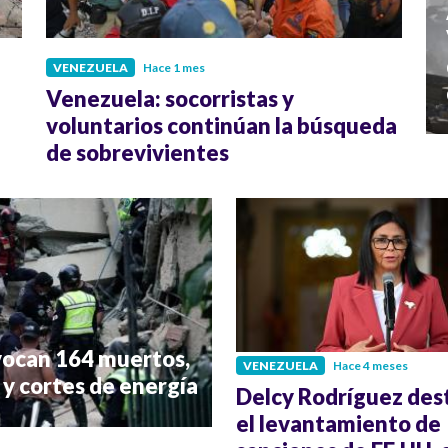
VENEZUELA
Hace 1 mes
Venezuela: socorristas y
voluntarios continúan la búsqueda
de sobrevivientes
ocan 164 muertos,
VENEZUELA
Hace 4 meses
 y cortes de energía
Delcy Rodríguez des
el levantamiento de