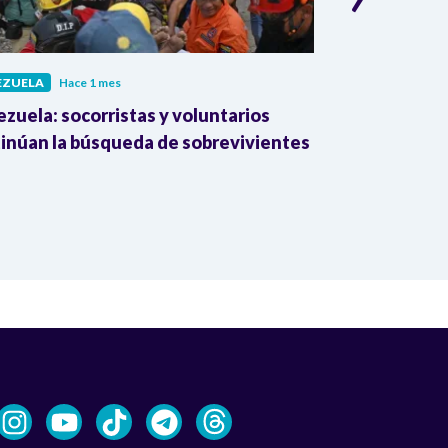
EZUELA
Hace 1 mes
VENEZUELA
Ha
zuela: socorristas y voluntarios
Aumenta la c
inúan la búsqueda de sobrevivientes
Venezuela: 92
heridos tras