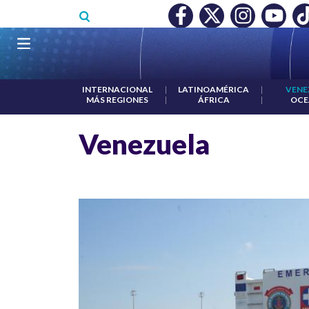
Pasar al contenido principal
RECONOCIMIENTO A RTVC
|
SALARIO MÍNIMO NO DESTRUY
INTERNACIONAL
|
LATINOAMÉRICA
|
VENE
MÁS REGIONES
|
ÁFRICA
|
OCE
Venezuela