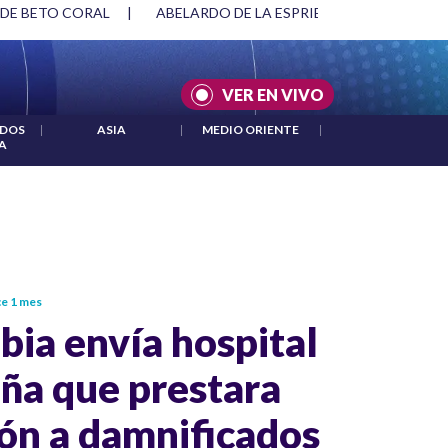
 DE BETO CORAL
|
ABELARDO DE LA ESPRIELLA Y DMG
|
VER EN VIVO
IDOS
|
ASIA
|
MEDIO ORIENTE
|
A
e 1 mes
ia envía hospital
ña que prestara
ón a damnificados