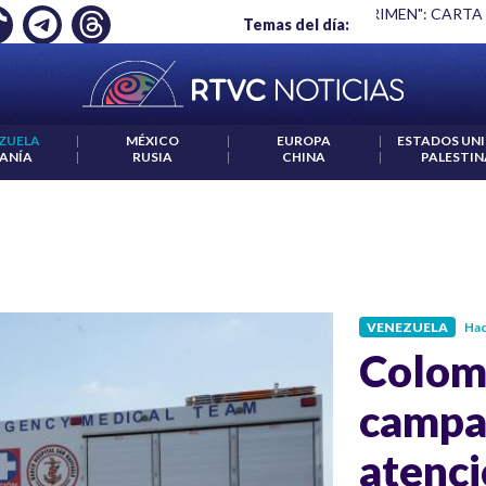
Ó EMPLEO: JP MORGAN
|
"HABLAR NO ES UN CRIMEN": CARTA
Temas del día:
ZUELA
|
MÉXICO
|
EUROPA
|
ESTADOS UN
ANÍA
|
RUSIA
|
CHINA
|
PALESTIN
VENEZUELA
Hac
Colomb
campa
atenci