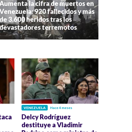
Aumenta la cifra de muertos en
Venezuela: 920 fallecidos y más
de 3.600 heridos tras los
devastadores terremotos
VENEZUELA
Hace 4 meses
taca
Delcy Rodríguez
destituye a Vladimir