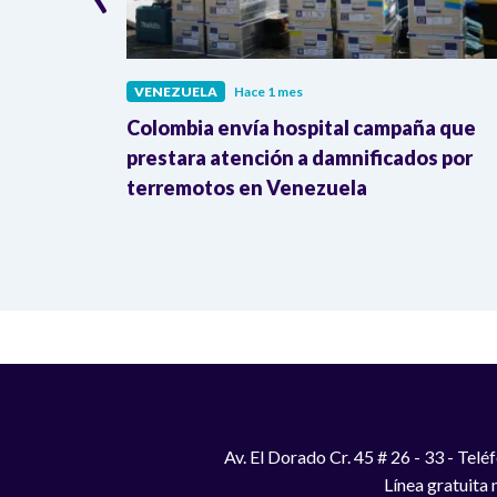
VENEZUELA
Hace 1 mes
ticos tras
Colombia envía hospital campaña que
esidente
prestara atención a damnificados por
terremotos en Venezuela
Av. El Dorado Cr. 45 # 26 - 33 - Te
Línea gratuita