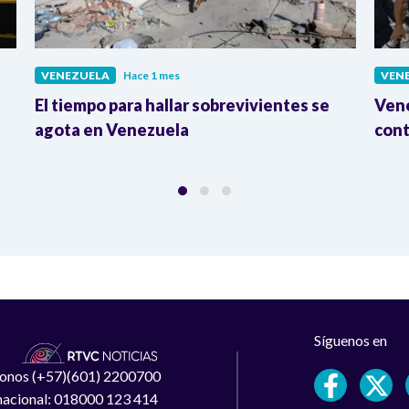
VENEZUELA
Hace 1 mes
VEN
El tiempo para hallar sobrevivientes se
Vene
agota en Venezuela
cont
Síguenos en
léfonos (+57)(601) 2200700
 nacional: 018000 123 414