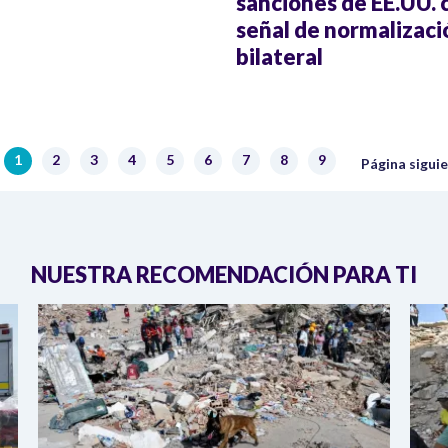
sanciones de EE.UU.
señal de normalizaci
bilateral
Siguiente pá
1
2
3
4
5
6
7
8
9
Página actual
Página
Página
Página
Página
Página
Página
Página
Página
Página sigui
NUESTRA RECOMENDACIÓN PARA TI