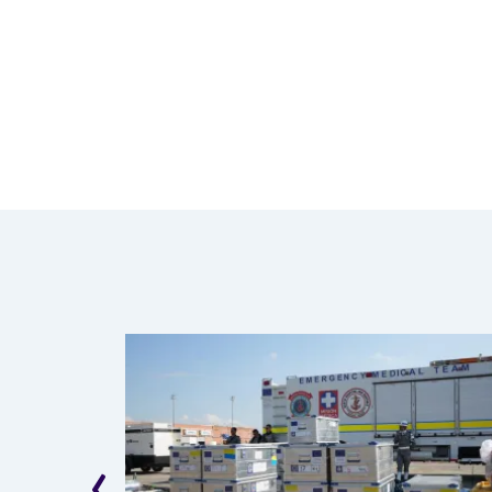
Paginación
‹