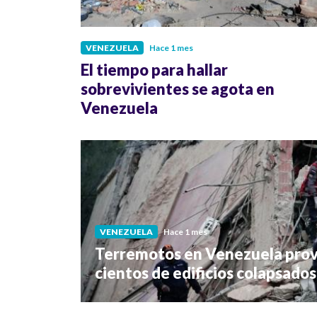
VENEZUELA
Hace 1 mes
El tiempo para hallar
sobrevivientes se agota en
Venezuela
VENEZUELA
Hace 1 mes
Terremotos en Venezuela prov
cientos de edificios colapsados