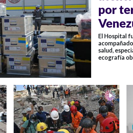
por te
Venez
El Hospital 
acompañado d
salud, especi
ecografía obs