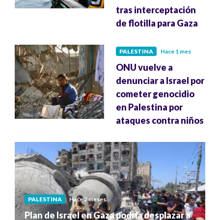
tras interceptación
de flotilla para Gaza
PALESTINA
Hace 1 mes
ONU vuelve a
denunciar a Israel por
cometer genocidio
en Palestina por
ataques contra niños
PALESTINA
Hace 2 meses
Plan de Israel en Gaza podría desplazar a