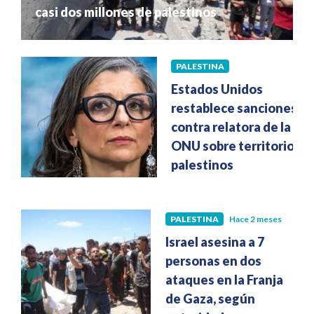
casi dos millones de palestinos
PALESTINA
Hace 2 meses
Estados Unidos
restablece sanciones
contra relatora de la
ONU sobre territorios
palestinos
PALESTINA
Hace 2 meses
Israel asesina a 7
personas en dos
ataques en la Franja
de Gaza, según