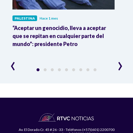
PALESTINA
Hace 1 mes
PALE
“Aceptar un genocidio, lleva a aceptar
Acti
ado
que se repitan en cualquier parte del
de au
mundo”: presidente Petro
inter
‹
›
Av. El Dorado Cr. 45 # 26 - 33 - Teléfonos (+57)(601) 2200700