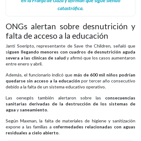
en la Franja de Gaza y afirman que sigue siendo
catastrófica
.
ONGs alertan sobre desnutrición y
falta de acceso a la educación
Janti Soeripto, representante de Save the Children, señaló que
s
iguen llegando menores con cuadros de desnutrición aguda
severa a las clínicas de salud
y afirmó que los casos aumentaron
entre enero y abril.
Además, el funcionario indicó que
más de 600 mil niños podrían
quedarse sin acceso a la educación
por tercer año consecutivo
debido a la falta de un sistema educativo operativo.
Las oenegés también alertaron sobre las
consecuencias
sanitarias derivadas de la destrucción de los sistemas de
agua
y
saneamiento
.
Según Maxman, la falta de materiales de higiene y sanitización
expone a las familias a e
nfermedades relacionadas con aguas
residuales a cielo abierto
.