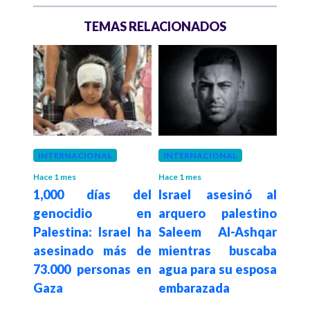
TEMAS RELACIONADOS
INTERNACIONAL
INTERNACIONAL
PALE
“A
Hace 1 mes
Hace 1 mes
ene
1,000 días del
Israel asesinó al
geno
 con
genocidio en
arquero palestino
ace
por
Palestina: Israel ha
Saleem Al-Ashqar
repi
 en
asesinado más de
mientras buscaba
par
ja de
73.000 personas en
agua para su esposa
pres
Gaza
embarazada