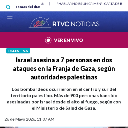
Pasar al contenido principal
RGAN
|
"HABLAR NO ES UN CRIMEN": CARTA DE BETO CORAL
|
ABELAR
Temas del día:
VER EN VIVO
PALESTINA
Israel asesina a 7 personas en dos
ataques en la Franja de Gaza, según
autoridades palestinas
Los bombardeos ocurrieron en el centro y sur del
territorio palestino. Más de 900 personas han sido
asesinadas por Israel desde el alto al fuego, según con
el Ministerio de Salud de Gaza.
26 de Mayo 2026, 11:07 AM