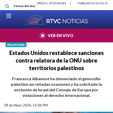
Pasar al contenido principal
ORGAN
|
"HABLAR NO ES UN CRIMEN": CARTA DE BETO CORAL
|
ABELA
Temas del día:
VER EN VIVO
PALESTINA
Estados Unidos restablece sanciones
contra relatora de la ONU sobre
territorios palestinos
Francesca Albanese ha denunciado el genocidio
palestino en reitadas ocasiones y ha solicitado la
exclusión de Israel del Consejo de Europa por
violaciones al derecho internacional.
28 de Mayo 2026, 12:06 PM