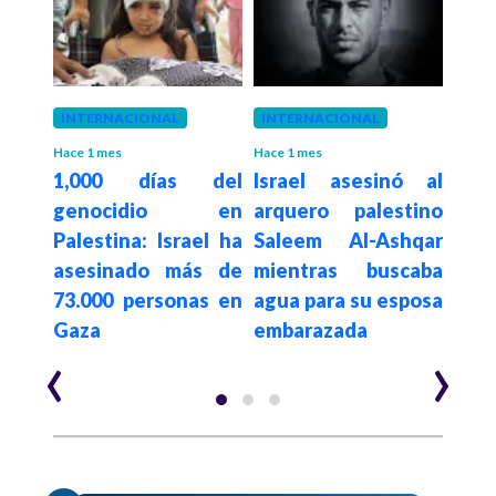
 mes
INTERNACIONAL
INTERNACIONAL
NAC
e a
Cult
Hace 1 mes
Hace 1 mes
1,000 días del
Israel asesinó al
rael
co
genocidio en
arquero palestino
ter
te
Palestina: Israel ha
Saleem Al-Ashqar
 en
desa
asesinado más de
mientras buscaba
por
segú
73.000 personas en
agua para su esposa
ntra
ON
Gaza
embarazada
‹
›