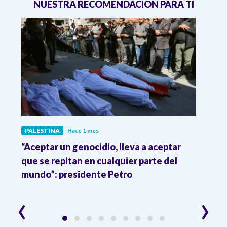
NUESTRA RECOMENDACIÓN PARA TI
PALESTINA
Hace 1 mes
PALE
“Aceptar un genocidio, lleva a aceptar
Acti
el
que se repitan en cualquier parte del
de au
mundo”: presidente Petro
inter
‹
›