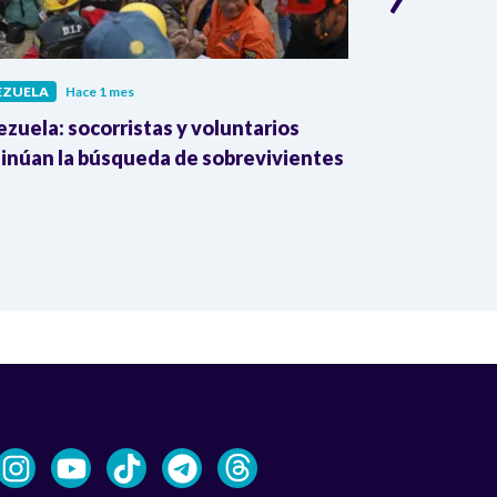
EZUELA
Hace 1 mes
VENEZUELA
Ha
zuela: socorristas y voluntarios
Aumenta la c
inúan la búsqueda de sobrevivientes
Venezuela: 92
heridos tras