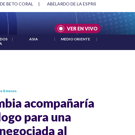
 DE BETO CORAL
|
ABELARDO DE LA ESPRIELLA Y DMG
|
VER EN VIVO
IDOS
|
ASIA
|
MEDIO ORIENTE
|
A
e 8 meses
mbia acompañaría
logo para una
 negociada al