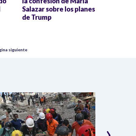
do
la confesión de María
l
Salazar sobre los planes
de Trump
uiente página
gina siguiente
›