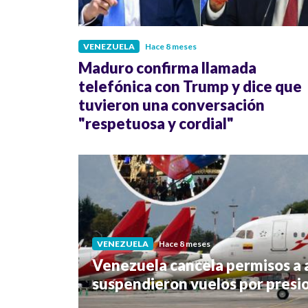
VENEZUELA
Hace 8 meses
Maduro confirma llamada
telefónica con Trump y dice que
tuvieron una conversación
"respetuosa y cordial"
VENEZUELA
Hace 8 meses
Venezuela cancela permisos a 
suspendieron vuelos por presio