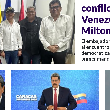
confli
Venezu
Milton
El embajador
al encuentro
democráticas
primer manda