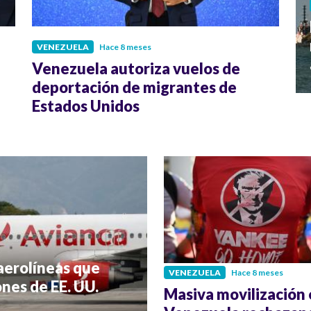
VENEZUELA
Hace 8 meses
Venezuela autoriza vuelos de
deportación de migrantes de
Estados Unidos
aerolíneas que
VENEZUELA
Hace 8 meses
nes de EE. UU.
Masiva movilización