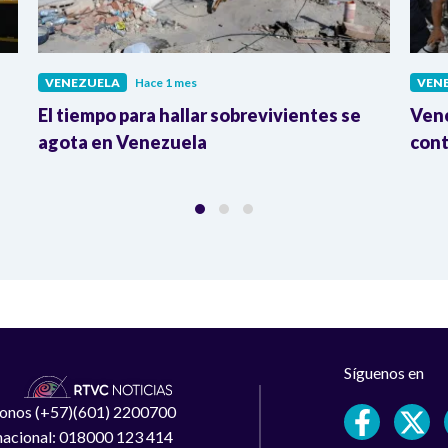
VENEZUELA
Hace 1 mes
VEN
El tiempo para hallar sobrevivientes se
Vene
agota en Venezuela
cont
Síguenos en
léfonos (+57)(601) 2200700
 nacional: 018000 123 414