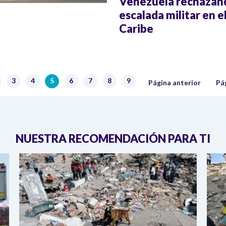
Venezuela rechazan
escalada militar en e
Caribe
Página anterior
Sig
3
4
5
6
7
8
9
ágina
Página
Página
Página actual
Página
Página
Página
Página
Página anterior
Pá
NUESTRA RECOMENDACIÓN PARA TI