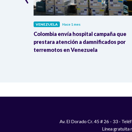
VENEZUELA
Hace 1 mes
ticos tras
Colombia envía hospital campaña que
esidente
prestara atención a damnificados por
terremotos en Venezuela
Av. El Dorado Cr. 45 # 26 - 33 - Te
Línea gratuita