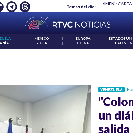
Ó EMPLEO: JP MORGAN
|
"HABLAR NO ES UN CRIMEN": CARTA
Temas del día:
ZUELA
|
MÉXICO
|
EUROPA
|
ESTADOS UN
ANÍA
|
RUSIA
|
CHINA
|
PALESTIN
VENEZUELA
Hac
"Colo
un diá
salida