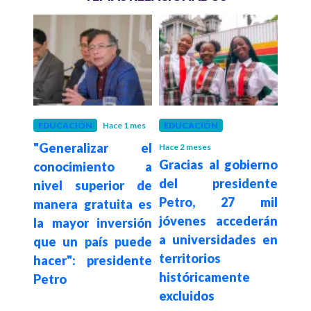
 meses
EDUCACIÓN
Hace 1 mes
EDUCACIÓN
EDU
tro
"Generalizar el
Hace 2 meses
Hace 2
Gracias al gobierno
MinE
icio
conocimiento a
del presidente
prot
o en
nivel superior de
Petro, 27 mil
para
meta
manera gratuita es
jóvenes accederán
Ped
otal
la mayor inversión
a universidades en
amen
ión
que un país puede
territorios
rect
hacer": presidente
históricamente
Petro
excluidos