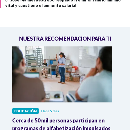
vital y cuestionó el aumento salarial
NUESTRA RECOMENDACIÓN PARA TI
EDUCACIÓN
Hace 5 días
EDUC
Cerca de 50 mil personas participan en
UNES
programas de alfabetización impulsados
inici