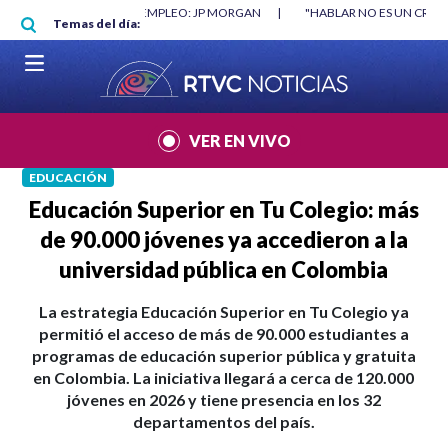
Pasar al contenido principal
RGAN
|
"HABLAR NO ES UN CRIMEN": CARTA DE BETO CORAL
|
ABELAR
Temas del día:
VER EN VIVO
EDUCACIÓN
Educación Superior en Tu Colegio: más
de 90.000 jóvenes ya accedieron a la
universidad pública en Colombia
La estrategia Educación Superior en Tu Colegio ya
permitió el acceso de más de 90.000 estudiantes a
programas de educación superior pública y gratuita
en Colombia. La iniciativa llegará a cerca de 120.000
jóvenes en 2026 y tiene presencia en los 32
departamentos del país.