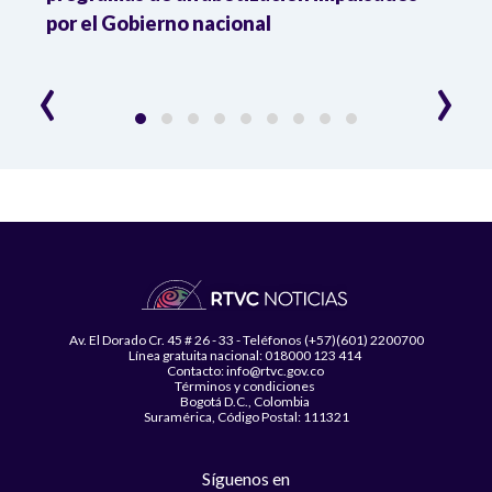
por el Gobierno nacional
gobi
‹
›
Av. El Dorado Cr. 45 # 26 - 33 - Teléfonos (+57)(601) 2200700
Línea gratuita nacional: 018000 123 414
Contacto: info@rtvc.gov.co
Términos y condiciones
Bogotá D.C., Colombia
Suramérica, Código Postal: 111321
Síguenos en