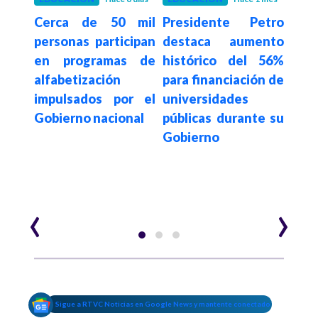
gará
Cerca de 50 mil
Presidente Petro
Gob
personas participan
destaca aumento
invi
 más
en programas de
histórico del 56%
mil
00
alfabetización
para financiación de
in
s en
impulsados por el
universidades
amu
Gobierno nacional
públicas durante su
escu
s de
Gobierno
‹
›
Sigue a RTVC Noticias en Google News y mantente conectado