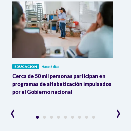
EDUCACIÓN
Hace 6 días
EDUC
Cerca de 50 mil personas participan en
UNES
programas de alfabetización impulsados
inici
por el Gobierno nacional
gobi
‹
›