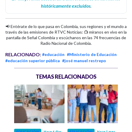
históricamente excluidos
.
📢 Entérate de lo que pasa en Colombia, sus regiones y el mundo a
través de las emisiones de RTVC Noticias: 📺 míranos en vivo en la
pantalla de Señal Colombia y escúchanos en las 74 frecuencias de
Radio Nacional de Colombia.
RELACIONADO:
#educación
#Ministerio de Educación
#educación superior pública
#josé manuel restrepo
TEMAS RELACIONADOS
 mes
EDUCACIÓN
Hace 6 días
EDUCACIÓN
Hace 1 mes
EDU