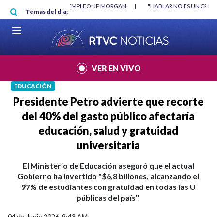
Pasar al contenido principal
RGAN
|
"HABLAR NO ES UN CRIMEN": CARTA DE BETO CORAL
|
ABELAR
Temas del día:
VER EN VIVO
EDUCACIÓN
Presidente Petro advierte que recorte
del 40% del gasto público afectaría
educación, salud y gratuidad
universitaria
El Ministerio de Educación aseguró que el actual
Gobierno ha invertido "$6,8 billones, alcanzando el
97% de estudiantes con gratuidad en todas las U
públicas del país".
04 de Junio 2026, 9:43 AM