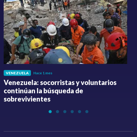
VENEZUELA
Hace 1 mes
Venezuela: socorristas y voluntarios
C
continúan la búsqueda de
a
sobrevivientes
l