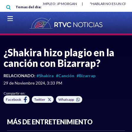
Pasar al contenido principal
O MÍNIMO NO DESTRUYÓ EMPLEO: JP MORGAN
|
"HABLAR NO ES UN CRIME
Temas del día:
L MUNDIAL 2026
|
VER EN VIVO
¿Shakira hizo plagio en la
canción con Bizarrap?
RELACIONADO:
#Shakira
#Canción
#Bizarrap
29 de Noviembre 2024, 3:33 PM
Compartir en:
Facebook
Twitter
Whatsapp
MÁS DE ENTRETENIMIENTO