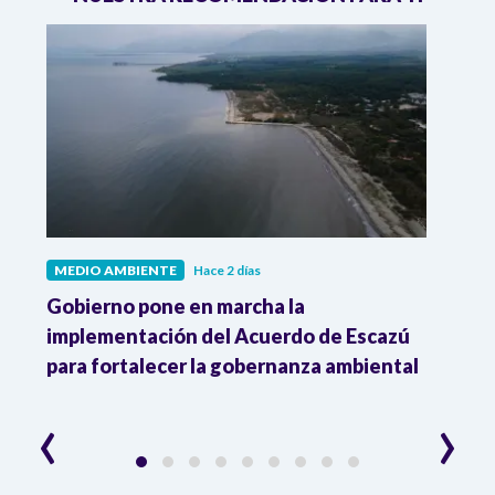
MEDIO AMBIENTE
Hace 2 días
MEDI
Gobierno pone en marcha la
Gobi
r
implementación del Acuerdo de Escazú
el p
para fortalecer la gobernanza ambiental
delim
cons
‹
›