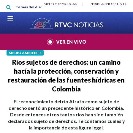
Pasar al contenido principal
RGAN
|
"HABLAR NO ES UN CRIMEN": CARTA DE BETO CORAL
|
ABELAR
Temas del día:
VER EN VIVO
MEDIO AMBIENTE
Ríos sujetos de derechos: un camino
hacía la protección, conservación y
restauración de las fuentes hídricas en
Colombia
El reconocimiento del río Atrato como sujeto de
derecho sentó un precedente histórico en Colombia.
Desde entonces otros tantos ríos han sido también
declarados sujeto de derechos. Te contamos cuales y
la importancia de esta figura legal.