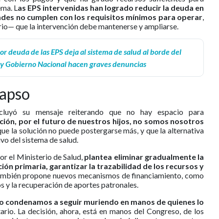
ema. L
as EPS intervenidas han logrado reducir la deuda en
ades no cumplen con los requisitos mínimos para operar
,
io— que la intervención debe mantenerse y ampliarse.
por deuda de las EPS deja al sistema de salud al borde del
a y Gobierno Nacional hacen graves denuncias
lapso
cluyó su mensaje reiterando que no hay espacio para
nación, por el futuro de nuestros hijos, no somos nosotros
que la solución no puede postergarse más, y que la alternativa
ivo del sistema de salud.
or el Ministerio de Salud,
plantea eliminar gradualmente la
ión primaria, garantizar la trazabilidad de los recursos y
ambién propone nuevos mecanismos de financiamiento, como
s y la recuperación de aportes patronales.
 lo condenamos a seguir muriendo en manos de quienes lo
ario. La decisión, ahora, está en manos del Congreso, de los