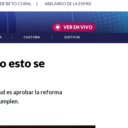
ETO CORAL
|
ABELARDO DE LA ESPRIELLA Y DMG
|
ACUERD
VER EN VIVO
A
|
CULTURA
|
JUSTICIA
o esto se
alud es aprobar la reforma
cumplen.