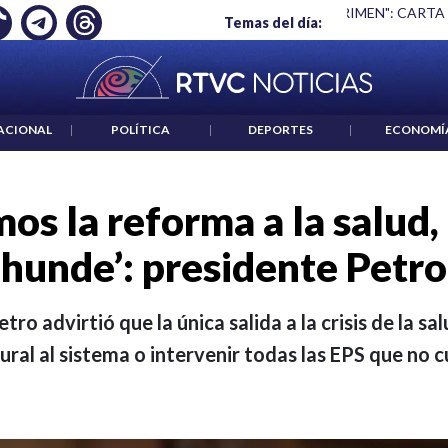
LEO: JP MORGAN
|
"HABLAR NO ES UN CRIMEN": CARTA DE B
Temas del día:
ACIONAL
|
POLÍTICA
|
DEPORTES
|
ECONOMÍ
os la reforma a la salud, 
hunde’: presidente Petro
ro advirtió que la única salida a la crisis de la s
ural al sistema o intervenir todas las EPS que no 