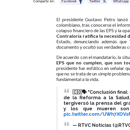
Compartir en:
Facebook
Twitter
Whatsapp
El presidente Gustavo Petro lanzó 
colombiano, tras conocerse el inform
colapso financiero de las EPS y la op
Contraloría ratifica la necesidad d
Estado, denunciando además que “
documento y ocultó sus verdaderas c
De acuerdo con el mandatario, la situ
EPS que no cumplen, que son to
presidente fue enfático en señalar q
que no se trata de un simple problema
fundamental a la vida.
🇨🇴🗣️ "Conclusión final
de la Reforma a la Salud.
tergiversó la prensa del gr
y los que mueren son 
pic.twitter.com/UWh7XOVs
— RTVC Noticias (@RTVC