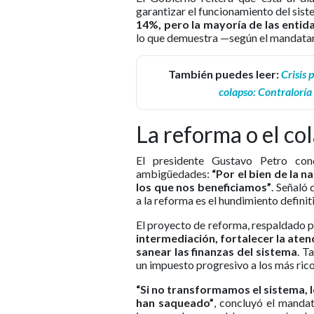
garantizar el funcionamiento del sist
14%, pero la mayoría de las entid
lo que demuestra —según el mandatar
También puedes leer:
Crisis 
colapso: Contralorí
La reforma o el co
El presidente Gustavo Petro con
ambigüedades:
“Por el bien de la 
los que nos beneficiamos”
. Señaló 
a la reforma es el hundimiento definit
El proyecto de reforma, respaldado p
intermediación, fortalecer la atenc
sanear las finanzas del sistema
. T
un impuesto progresivo a los más rico
“Si no transformamos el sistema,
han saqueado”
, concluyó el mandat