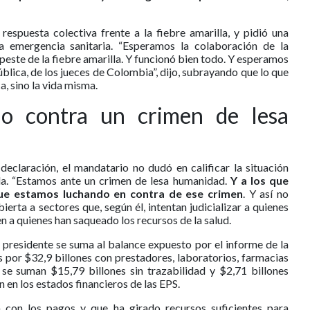
spuesta colectiva frente a la fiebre amarilla, y pidió una
a emergencia sanitaria. “Esperamos la colaboración de la
peste de la fiebre amarilla. Y funcionó bien todo. Y esperamos
blica, de los jueces de Colombia”, dijo, subrayando que lo que
a, sino la vida misma.
do contra un crimen de lesa
eclaración, el mandatario no dudó en calificar la situación
la. “Estamos ante un crimen de lesa humanidad.
Y a los que
que estamos luchando en contra de ese crimen
. Y así no
bierta a sectores que, según él, intentan judicializar a quienes
 a quienes han saqueado los recursos de la salud.
 presidente se suma al balance expuesto por el informe de la
 por $32,9 billones con prestadores, laboratorios, farmacias
 se suman $15,79 billones sin trazabilidad y $2,71 billones
en los estados financieros de las EPS.
a con los pagos y que ha girado recursos suficientes para