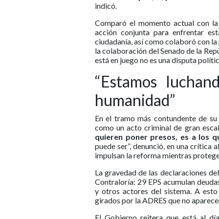
indicó.
Comparó el momento actual con la re
acción conjunta para enfrentar est
ciudadanía, así como colaboró con la 
la colaboración del Senado de la Repú
está en juego no es una disputa polític
“Estamos luchan
humanidad”
En el tramo más contundente de su d
como un acto criminal de gran esca
quieren poner presos, es a los 
puede ser”, denunció, en una crítica a
impulsan la reforma mientras protegen
La gravedad de las declaraciones del
Contraloría: 29 EPS acumulan deudas
y otros actores del sistema. A esto
girados por la ADRES que no aparecen 
El Gobierno reitera que está al dí