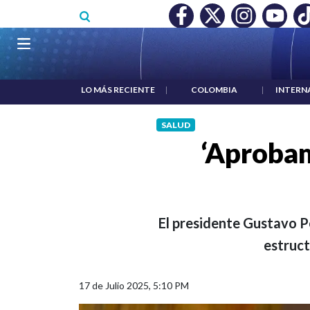
Pasar al contenido principal
NOCIMIENTO A RTVC
|
SALARIO MÍNIMO NO DESTRUYÓ EMP
Navegación principal
LO MÁS RECIENTE
|
COLOMBIA
|
INTERN
SALUD
‘Aprobam
El presidente Gustavo Pet
estruct
17 de Julio 2025, 5:10 PM