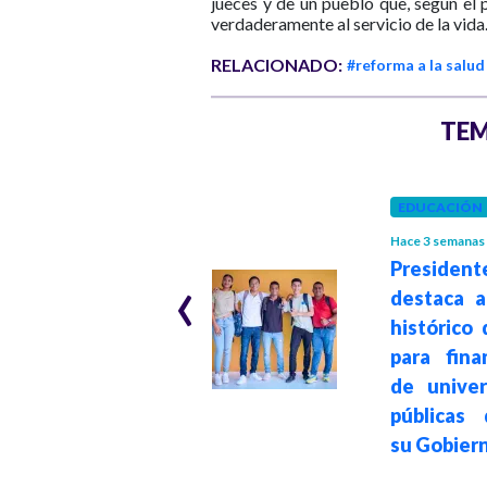
jueces y de un pueblo que, según el 
verdaderamente al servicio de la vida
RELACIONADO:
#reforma a la salud
TEM
GOBIERNO
EDUCACIÓN
Hace 4 semanas
Hace 3 semanas
‹
Gobierno nacional
President
suspende proceso
destaca 
de empalme hasta
histórico
que existan
para fina
"garantías
de univer
técnicas, serías y
públicas 
respetuosas"
su Gobier