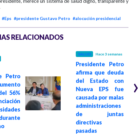
presidente, merece un sistema de salud digno, transparente y
.
#Eps
#presidente Gustavo Petro
#alocución presidencial
AS RELACIONADOS
SALUD
Hace 3 semanas
Presidente Petro
afirma que deuda
e Petro
del Estado con
aumento
Nueva EPS fue
 del 56%
causada por malas
nciación
administraciones
sidades
de juntas
durante
directivas
no
pasadas