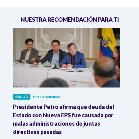
NUESTRA RECOMENDACIÓN PARA TI
SALUD
Hace 4 semanas
SALU
r
Presidente Petro afirma que deuda del
Minis
Estado con Nueva EPS fue causada por
Dese
to
malas administraciones de juntas
directivas pasadas