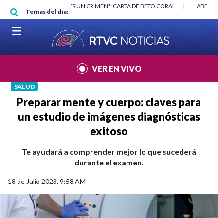
Pasar al contenido principal
RGAN
|
"HABLAR NO ES UN CRIMEN": CARTA DE BETO CORAL
|
ABELAR
Temas del día:
VER EN VIVO
SALUD
Preparar mente y cuerpo: claves para
un estudio de imágenes diagnósticas
exitoso
Te ayudará a comprender mejor lo que sucederá
durante el examen.
18 de Julio 2023, 9:58 AM