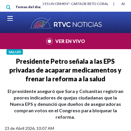
Pasar al contenido principal
RGAN
|
"HABLAR NO ES UN CRIMEN": CARTA DE BETO CORAL
|
ABELAR
Temas del día:
VER EN VIVO
SALUD
Presidente Petro señala a las EPS
privadas de acaparar medicamentos y
frenar la reforma a la salud
El presidente aseguró que Sura y Colsanitas registran
peores indicadores de quejas ciudadanas que la
Nueva EPS y denunció que dueños de aseguradoras
compran votos en el Congreso para bloquear la
reforma.
23 de Abril 2026, 10:07 AM