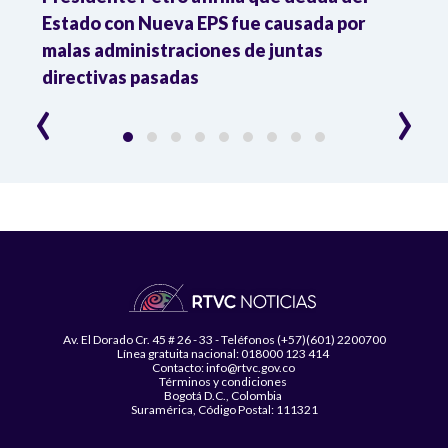
Estado con Nueva EPS fue causada por
Dese
to
malas administraciones de juntas
directivas pasadas
‹
›
Av. El Dorado Cr. 45 # 26 - 33 - Teléfonos (+57)(601) 2200700
Línea gratuita nacional: 018000 123 414
Contacto: info@rtvc.gov.co
Términos y condiciones
Bogotá D.C., Colombia
Suramérica, Código Postal: 111321