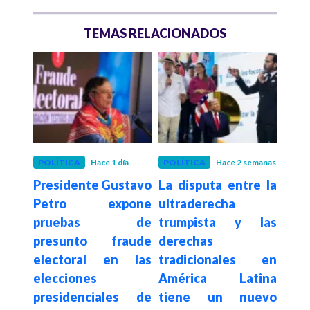
TEMAS RELACIONADOS
 mes
POLÍTICA
Hace 1 día
POLÍTICA
Hace 2 semanas
POLÍ
para
Presidente Gustavo
La disputa entre la
Con
ores
Petro expone
ultraderecha
su
este
pruebas de
trumpista y las
de
argo
presunto fraude
derechas
elim
e al
electoral en las
tradicionales en
a c
nada
elecciones
América Latina
es
ce
presidenciales de
tiene un nuevo
$62.