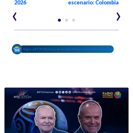
2026
escenario: Colombia
año
‹
›
Sigue a RTVC Noticias en Google News y mantente conectado