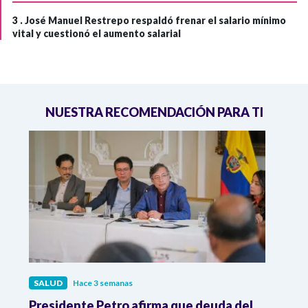
3 .
José Manuel Restrepo respaldó frenar el salario mínimo
vital y cuestionó el aumento salarial
NUESTRA RECOMENDACIÓN PARA TI
SALUD
Hace 3 semanas
SALU
r
Presidente Petro afirma que deuda del
Minis