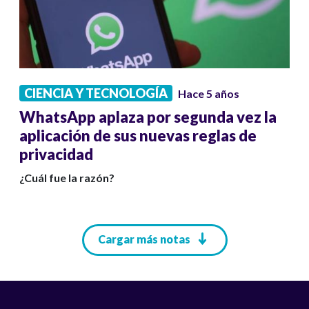
CIENCIA Y TECNOLOGÍA
Hace 5 años
WhatsApp aplaza por segunda vez la
aplicación de sus nuevas reglas de
privacidad
¿Cuál fue la razón?
Paginación
Cargar más notas