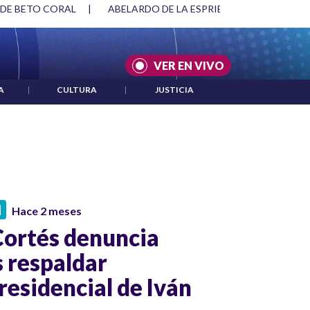
 DE BETO CORAL
|
ABELARDO DE LA ESPRIELLA Y DMG
|
VER EN VIVO
A
|
CULTURA
|
JUSTICIA
N
Hace 2 meses
Cortés denuncia
 respaldar
residencial de Iván