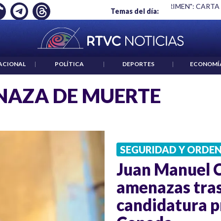
Ó EMPLEO: JP MORGAN
|
"HABLAR NO ES UN CRIMEN": CARTA
Temas del día:
ACIONAL
|
POLÍTICA
|
DEPORTES
|
ECONOMÍ
NAZA DE MUERTE
SEGURIDAD Y ORDE
Juan Manuel 
amenazas tras
candidatura p