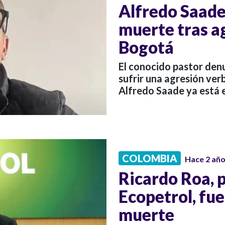
Alfredo Saad
muerte tras a
Bogotá
El conocido pastor den
sufrir una agresión ve
Alfredo Saade ya está e
COLOMBIA
Hace 2 añ
Ricardo Roa, 
Ecopetrol, fu
muerte