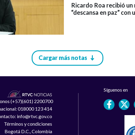
Ricardo Roa recibió un 
“descansa en paz” con u
Cargar más notas
Síguenos en
léfonos (+57)(601) 2200700
 nacional: 018000 123 414
ntacto: info@rtvc.gov.co
Términos y condiciones
Bogotá D.C., Colombia