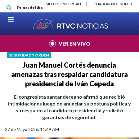
Pasar al contenido principal
RGAN
|
"HABLAR NO ES UN CRIMEN": CARTA DE BETO CORAL
|
ABELAR
Temas del día:
VER EN VIVO
SEGURIDAD Y ORDEN
Juan Manuel Cortés denuncia
amenazas tras respaldar candidatura
presidencial de Iván Cepeda
El congresista santandereano afirmó que recibió
intimidaciones luego de anunciar su postura política y
su respaldo al candidato presidencial y solicitó
garantías de seguridad.
27 de Mayo 2026, 11:49 AM