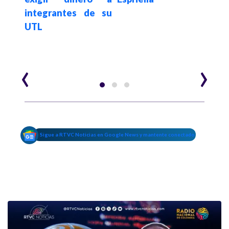
integrantes de su
en
UTL
sobe
‹
›
Sigue a RTVC Noticias en Google News y mantente conectado