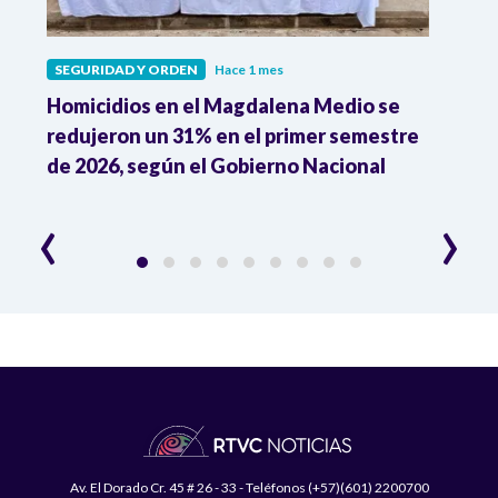
SEGURIDAD Y ORDEN
Hace 1 mes
SEGU
o
Homicidios en el Magdalena Medio se
"Aqu
redujeron un 31% en el primer semestre
susp
de 2026, según el Gobierno Nacional
de l
irre
‹
›
Av. El Dorado Cr. 45 # 26 - 33 - Teléfonos (+57)(601) 2200700