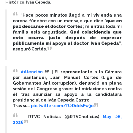
Histórico, Iván Cepeda
.
“Hace pocos minutos llegó a mi vivienda una
corona fúnebre con un mensaje que dice ‘
que en
paz descanse el doctor Cortés
’, mientras toda mi
familia está angustiada.
Qué coincidencia que
esto ocurra justo después de expresar
públicamente mi apoyo al doctor Iván Cepeda
”,
aseguró Cortés.
#Atención
🚨 | El representante a la Cámara
por Santander, Juan Manuel Cortés (Liga de
Gobernantes Anticorrupción), denunció en plena
sesión del Congreso graves intimidaciones contra
él tras anunciar su apoyo a la candidatura
presidencial de Iván Cepeda Castro.
Tras su…
pic.twitter.com/R2DddsFw3o
— RTVC Noticias (@RTVCnoticias)
May 26,
2026