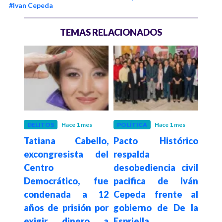
#Ivan Cepeda
TEMAS RELACIONADOS
es
DELITOS
Hace 1 mes
POLÍTICA
Hace 1 mes
POLÍ
o de
Tatiana Cabello,
Pacto Histórico
Iván
excongresista del
respalda
la 
Centro
desobediencia civil
civi
mito
Democrático, fue
pacifica de Iván
la E
sil"
condenada a 12
Cepeda frente al
pre
r la
años de prisión por
gobierno de De la
sub
exigir dinero a
Espriella
EE.U