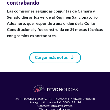
contrabando
Las comisiones segundas conjuntas de Cámara y
Senado dieron luz verde al Régimen Sancionatorio
Aduanero, que responde a una orden de la Corte
Constitucional y fue construida en 39 mesas técnicas
con gremios exportadores.
Paginación
Cargar más notas
Av. El Dorado Cr. 45 # 26 - 33 - Teléfonos (+57)(601) 2200700
Línea gratuita nacional: 018000 123 414
Contacto: info@rtvc.gov.co
Términos y condiciones