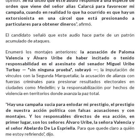
opinión.
Se ha dicho que este audio responde a una especie de
orden que viene del señor alias Calarcá para favorecer mi
campaña, cuando en realidad lo que ha ocurrido es que hay un
extorsionista en una cárcel que está presionando a
particulares para obtener dineros
", afirmó.
El candidato señaló que este audio hace parte de un patrón
acumulado de ataques.
Enumeró los montajes anteriores:
la acusación de Paloma
Valencia y Álvaro Uribe de haber incitado o tenido
responsabilidad en el asesinato del senador Miguel Uribe
Turbay — "sin ninguna prueba", subrayó —
; la imputación de
vínculos con la Segunda Marquetalia; la acusación de alianza con
fuerzas criminales para presionar resultados electorales en
ciudades como Medellín; y la responsabilización por hechos de
violencia en territorios donde avanza la paz total.
"
Hay una campaña sucia para enlodar mi prestigio, el prestigio
de nuestra acción política con falsas acusaciones y con
montajes. Y los responsables directos de esa acción, en
primer lugar, son los señores Álvaro Uribe, la señora Valencia y
el señor Abelardo De La Espriella
. Para que quede claro a quién
me estoy refiriendo", dijo.