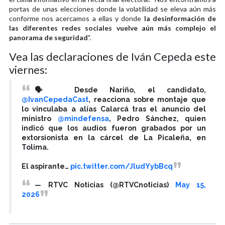
portas de unas elecciones donde la volatilidad se eleva aún más
conforme nos acercamos a ellas y donde
la desinformación de
las diferentes redes sociales vuelve aún más complejo el
panorama de seguridad
".
Vea las declaraciones de Iván Cepeda este
viernes:
🗣️ Desde Nariño, el candidato,
@IvanCepedaCast
, reacciona sobre montaje que
lo vinculaba a alías Calarcá tras el anuncio del
ministro
@mindefensa
, Pedro Sánchez, quien
indicó que los audios fueron grabados por un
extorsionista en la cárcel de La Picaleña, en
Tolima.
El aspirante…
pic.twitter.com/JludYybBcq
— RTVC Noticias (@RTVCnoticias)
May 15,
2026