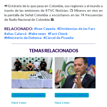
📢 Entérate de lo que pasa en Colombia, sus regiones y el mundo a
través de las emisiones de RTVC Noticias: 📺 Míranos en vivo en
la pantalla de Señal Colombia y escúchanos en las 74 frecuencias
de Radio Nacional de Colombia 📻.
RELACIONADO:
#Ivan Cepeda
#Disidencias de las Farc
#alias Calarcá
#fake news
#Fact Check
#Ministerio de Defensa
#Cárcel de Picaeña
TEMAS RELACIONADOS
N
SEGURIDAD Y ORDEN
SEGURIDAD Y ORDEN
GOB
Pre
Hace 1 mes
Hace 1 mes