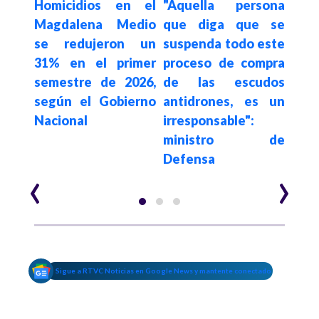
 del
Homicidios en el
"Aquella persona
denu
lizan
Magdalena Medio
que diga que se
pe
ue",
se redujeron un
suspenda todo este
pre
 en
31% en el primer
proceso de compra
des
 por
semestre de 2026,
de las escudos
co
os y
según el Gobierno
antidrones, es un
Gob
a de
Nacional
irresponsable":
ministro de
Defensa
‹
›
Sigue a RTVC Noticias en Google News y mantente conectado