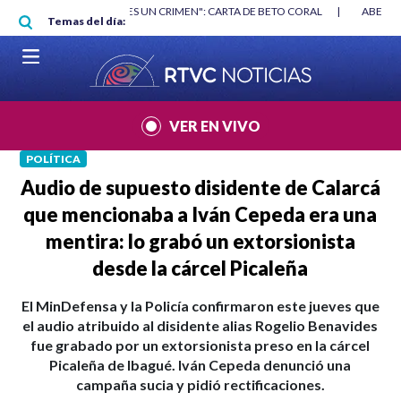
Pasar al contenido principal
RGAN
|
"HABLAR NO ES UN CRIMEN": CARTA DE BETO CORAL
|
ABELAR
Temas del día:
VER EN VIVO
POLÍTICA
Audio de supuesto disidente de Calarcá
que mencionaba a Iván Cepeda era una
mentira: lo grabó un extorsionista
desde la cárcel Picaleña
El MinDefensa y la Policía confirmaron este jueves que
el audio atribuido al disidente alias Rogelio Benavides
fue grabado por un extorsionista preso en la cárcel
Picaleña de Ibagué. Iván Cepeda denunció una
campaña sucia y pidió rectificaciones.