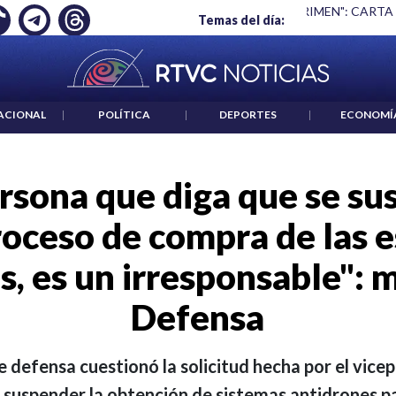
 ES UN CRIMEN": CARTA DE BETO CORAL
|
ABELARDO DE LA E
Temas del día:
ACIONAL
|
POLÍTICA
|
DEPORTES
|
ECONOMÍ
rsona que diga que se s
roceso de compra de las 
s, es un irresponsable": m
Defensa
de defensa cuestionó la solicitud hecha por el vic
suspender la obtención de sistemas antidrones par