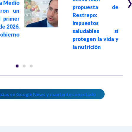
a Medio
propuesta de
eron un
Restrepo:
 primer
Impuestos
de 2026,
saludables sí
Gobierno
protegen la vida y
la nutrición
icias en Google News y mantente conectado