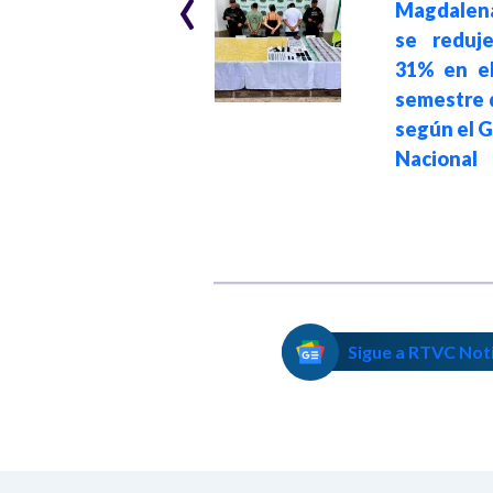
‹
no incidieron en
Magdalen
las elecciones
se reduj
presidenciales:
31% en el
MinDefensa
semestre 
sobre informe de
según el 
la MOE
Nacional
Sigue a RTVC Not