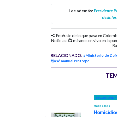
Lee además:
Presidente Pe
desinfor
📢 Entérate de lo que pasa en Colomb
Noticias: 📺 míranos en vivo en la pa
Ra
RELACIONADO:
#Ministerio de Def
#josé manuel restrepo
TEM
POLÍTICA
SEGURIDAD 
Hace 2 meses
Hace 1 mes
Grupos armados
Homicidio