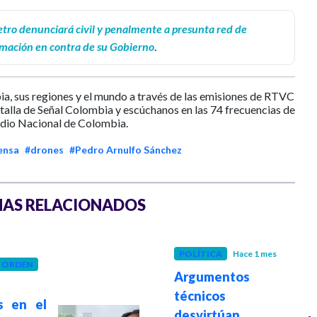
tro denunciará civil y penalmente a presunta red de
mación en contra de su Gobierno
.
ia, sus regiones y el mundo a través de las emisiones de RTVC
ntalla de Señal Colombia y escúchanos en las 74 frecuencias de
dio Nacional de Colombia.
ensa
#drones
#Pedro Arnulfo Sánchez
AS RELACIONADOS
POLÍTICA
Hace 1 mes
Y ORDEN
Argumentos
técnicos
s en el
desvirtúan