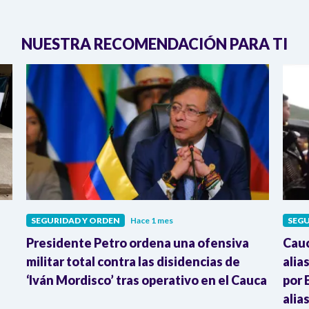
NUESTRA RECOMENDACIÓN PARA TI
SEGURIDAD Y ORDEN
Hace 1 mes
SEGU
Presidente Petro ordena una ofensiva
Cauc
e
militar total contra las disidencias de
alia
‘Iván Mordisco’ tras operativo en el Cauca
por 
alia