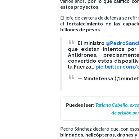
varios años,
por lo que calificó c
estos proyectos
.
El jefe de cartera de defensa se ref
el
fortalecimiento de las capac
billones de pesos
.
El ministro
@PedroSanc
que existan intentos por
Antidrones, precisamen
convertido estos dispositi
la Fuerza…
pic.twitter.com/
— Mindefensa (@minde
Puedes leer:
Tatiana Cabello, exc
de prisión po
Pedro Sánchez declaró que, con esos
blindados, helicópteros, drones y