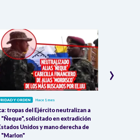
›
RIDAD Y ORDEN
Hace 1 mes
SEGURIDAD Y OR
a: tropas del Ejército neutralizan a
Presidente P
s "Ñeque", solicitado en extradición
modernización
Estados Unidos y mano derecha de
gobierno
s "Marlon"