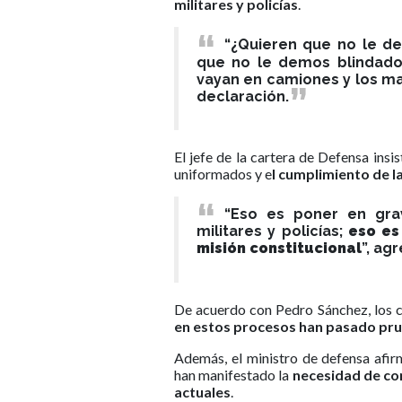
militares y policías
.
“¿Quieren que no le d
que no le demos blindados
vayan en camiones y los ma
declaración.
El jefe de la cartera de Defensa insi
uniformados y e
l cumplimiento de l
“Eso es poner en gra
militares y policías;
eso es
misión constitucional
”, ag
De acuerdo con Pedro Sánchez, los 
en estos procesos han pasado pru
Además, el ministro de defensa afir
han manifestado la
necesidad de co
actuales
.