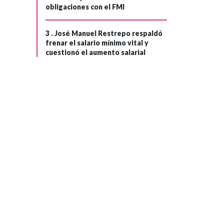
obligaciones con el FMI
3 .
José Manuel Restrepo respaldó
frenar el salario mínimo vital y
cuestionó el aumento salarial
SEGURIDAD Y ORDEN
Hace 1 mes
Ministerio de
Defensa
desmiente