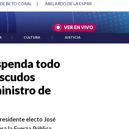
SPRIELLA Y DMG
|
ACUERDOS ENTRE ESTADOS UNIDOS E IRÁ
VER EN VIVO
A
|
CULTURA
|
JUSTICIA
uspenda todo
escudos
inistro de
epresidente electo José
a la Fuerza Pública.