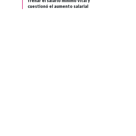
frenar el salario mínimo vital y
cuestionó el aumento salarial