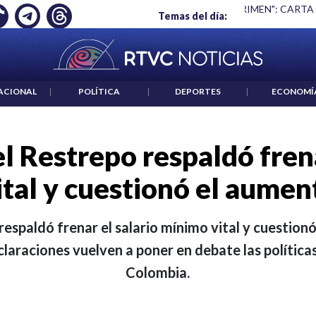
 ES UN CRIMEN": CARTA DE BETO CORAL
|
ABELARDO DE LA E
Temas del día:
ACIONAL
|
POLÍTICA
|
DEPORTES
|
ECONOMÍ
 Restrepo respaldó frena
tal y cuestionó el aument
espaldó frenar el salario mínimo vital y cuestio
claraciones vuelven a poner en debate las políticas 
Colombia.