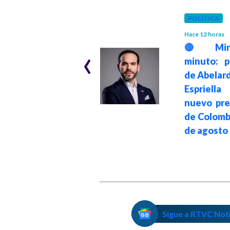
POLÍTICA
GOBIERNO
Hace 1 mes
Hace 12 horas
“El empalme será
‹
🔴 Min
ante el pueblo”:
minuto: p
presidente Petro
de Abelar
afirmó que
Espriell
entregará el
nuevo pre
mandato el 7 de
de Colomb
agosto de 2026
de agosto
Sigue a RTVC Not