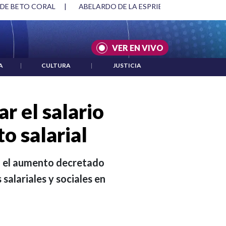
SPRIELLA Y DMG
|
ACUERDOS ENTRE ESTADOS UNIDOS E IRÁ
VER EN VIVO
A
|
CULTURA
|
JUSTICIA
r el salario
o salarial
nó el aumento decretado
salariales y sociales en