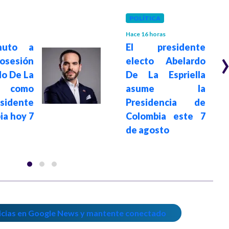
POLÍTICA
Hace 16 horas
uto a
El presidente
osesión
electo Abelardo
do De La
De La Espriella
a como
asume la
sidente
Presidencia de
ia hoy 7
Colombia este 7
de agosto
icias en Google News y mantente conectado