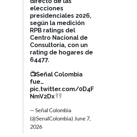
directo de las
elecciones
presidenciales 2026,
según la medición
RPB ratings del
Centro Nacional de
Consultoría, con un
rating de hogares de
64477.
📺Señal Colombia
fue…
pic.twitter.com/0D4F
NmV2Dx
— Señal Colombia
(@SenalColombia)
June 7,
2026