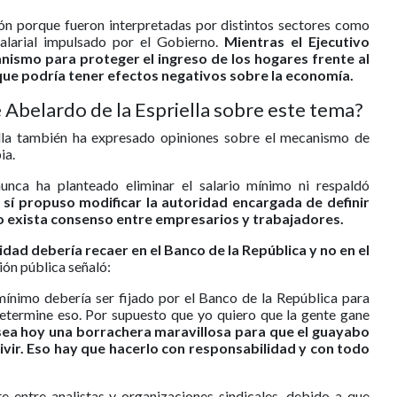
ión porque fueron interpretadas por distintos sectores como
alarial impulsado por el Gobierno.
Mientras el Ejecutivo
ismo para proteger el ingreso de los hogares frente al
que podría tener efectos negativos sobre la economía.
e Abelardo de la Espriella sobre este tema?
ella también ha expresado opiniones sobre el mecanismo de
ia.
unca ha planteado eliminar el salario mínimo ni respaldó
,
sí propuso modificar la autoridad encargada de definir
o exista consenso entre empresarios y trabajadores.
dad debería recaer en el Banco de la República y no en el
ción pública señaló:
 mínimo debería ser fijado por el Banco de la República para
determine eso. Por supuesto que yo quiero que la gente gane
sea hoy una borrachera maravillosa para que el guayabo
 vivir. Eso hay que hacerlo con responsabilidad y con todo
 entre analistas y organizaciones sindicales, debido a que