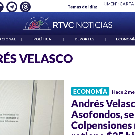
Ó EMPLEO: JP MORGAN
|
"HABLAR NO ES UN CRIMEN": CARTA
Temas del día:
ACIONAL
|
POLÍTICA
|
DEPORTES
|
ECONOMÍ
ÉS VELASCO
ECONOMÍA
Hace 2 me
Andrés Velasc
Asofondos, se
Colpensiones 