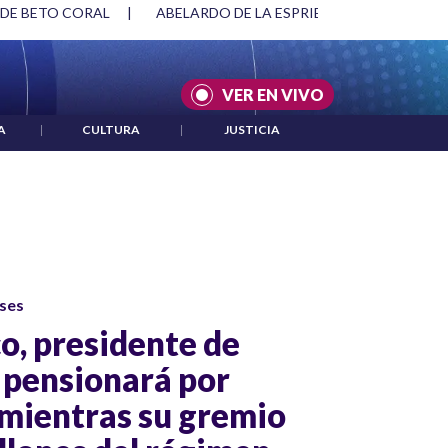
 DE BETO CORAL
|
ABELARDO DE LA ESPRIELLA Y DMG
|
VER EN VIVO
A
|
CULTURA
|
JUSTICIA
ses
o, presidente de
 pensionará por
mientras su gremio