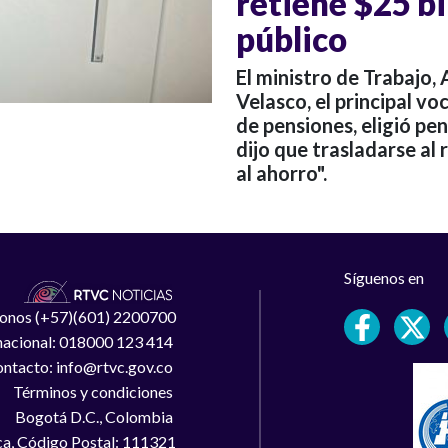
retiene $25 bi
público
El ministro de Trabajo,
Velasco, el principal v
de pensiones, eligió pe
dijo que trasladarse al
al ahorro".
Síguenos en
léfonos (+57)(601) 2200700
 nacional: 018000 123 414
ntacto: info@rtvc.gov.co
Términos y condiciones
Bogotá D.C., Colombia
a, Código Postal: 111321