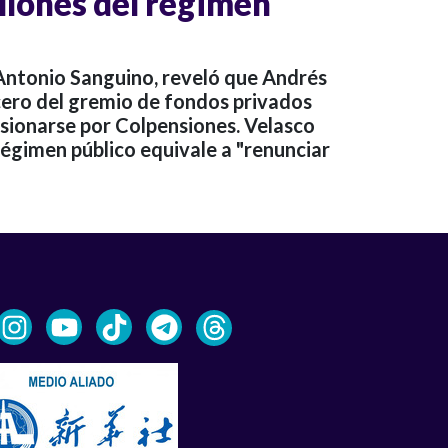
llones del régimen
 Antonio Sanguino, reveló que Andrés
ocero del gremio de fondos privados
nsionarse por Colpensiones. Velasco
 régimen público equivale a "renunciar