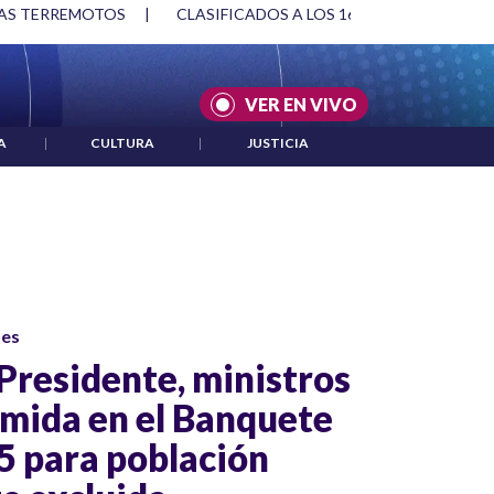
RAS TERREMOTOS
|
CLASIFICADOS A LOS 16AVOS DE FINAL DE
VER EN VIVO
A
|
CULTURA
|
JUSTICIA
ses
Presidente, ministros
omida en el Banquete
 para población