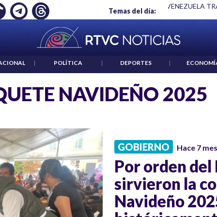
DOS UNIDOS E IRÁN
|
CIFRA DE MUERTOS EN VENEZUELA T
Temas del día:
ACIONAL
|
POLÍTICA
|
DEPORTES
|
ECONOMÍ
UETE NAVIDEÑO 2025
GOBIERNO
Hace 7 me
Por orden del 
sirvieron la c
Navideño 2025