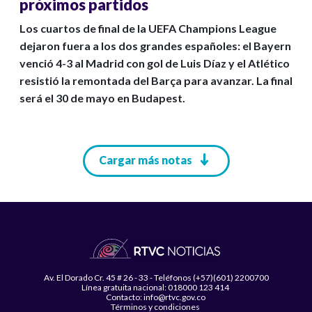
próximos partidos
Los cuartos de final de la UEFA Champions League
dejaron fuera a los dos grandes españoles: el Bayern
venció 4-3 al Madrid con gol de Luis Díaz y el Atlético
resistió la remontada del Barça para avanzar. La final
será el 30 de mayo en Budapest.
Paginación
Cargar más notas
Av. El Dorado Cr. 45 # 26 - 33 - Teléfonos (+57)(601) 2200700
Línea gratuita nacional: 018000 123 414
Contacto: info@rtvc.gov.co
Términos y condiciones