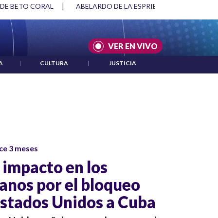
 DE BETO CORAL
|
ABELARDO DE LA ESPRIELLA Y DMG
|
VER EN VIVO
A
|
CULTURA
|
JUSTICIA
ce 3 meses
impacto en los
nos por el bloqueo
Estados Unidos a Cuba