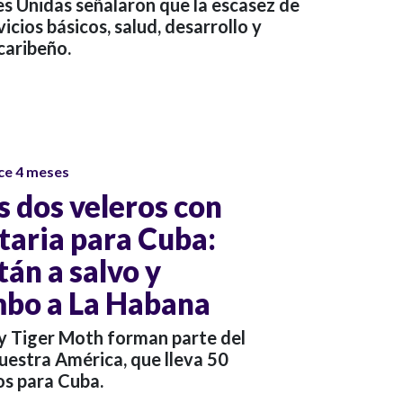
es Unidas señalaron que la escasez de
cios básicos, salud, desarrollo y
caribeño.
ce 4 meses
s dos veleros con
aria para Cuba:
tán a salvo y
mbo a La Habana
 y Tiger Moth forman parte del
uestra América, que lleva 50
os para Cuba.