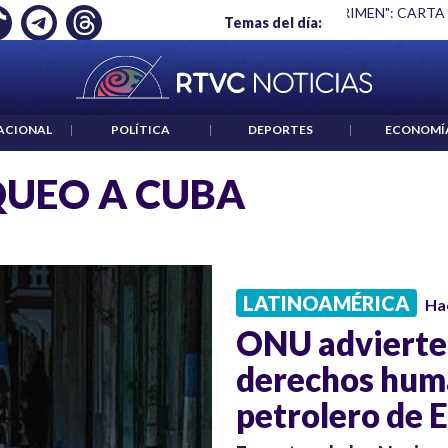
Ó EMPLEO: JP MORGAN
|
"HABLAR NO ES UN CRIMEN": CARTA
Temas del día:
ACIONAL
|
POLÍTICA
|
DEPORTES
|
ECONOMÍ
UEO A CUBA
LATINOAMÉRICA
Ha
ONU advierte 
derechos huma
petrolero de 