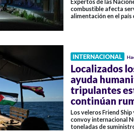
Expertos de las Nacion
combustible afecta servi
alimentación en el país 
INTERNACIONAL
Ha
Localizados lo
ayuda humanit
tripulantes es
continúan ru
Los veleros Friend Ship
convoy internacional N
toneladas de suministr