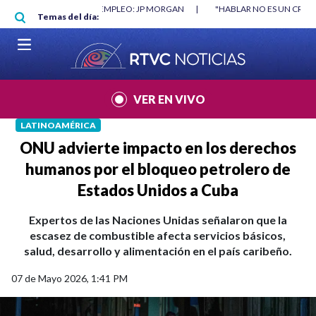
Pasar al contenido principal
RGAN
|
"HABLAR NO ES UN CRIMEN": CARTA DE BETO CORAL
|
ABELAR
Temas del día:
VER EN VIVO
LATINOAMÉRICA
ONU advierte impacto en los derechos
humanos por el bloqueo petrolero de
Estados Unidos a Cuba
Expertos de las Naciones Unidas señalaron que la
escasez de combustible afecta servicios básicos,
salud, desarrollo y alimentación en el país caribeño.
07 de Mayo 2026, 1:41 PM