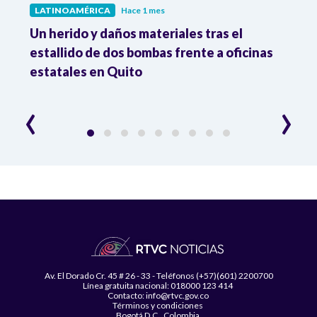
LATINOAMÉRICA
Hace 1 mes
LATI
Un herido y daños materiales tras el
Dese
o
estallido de dos bombas frente a oficinas
7,8%
estatales en Quito
‹
›
Av. El Dorado Cr. 45 # 26 - 33 - Teléfonos (+57)(601) 2200700
Línea gratuita nacional: 018000 123 414
Contacto: info@rtvc.gov.co
Términos y condiciones
Bogotá D.C., Colombia