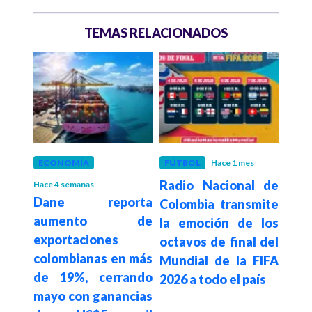
TEMAS RELACIONADOS
ECONOMÍA
FÚTBOL
Hace 1 mes
EST
Radio Nacional de
Hace 4 semanas
Hace 1
os e
Dane reporta
Do
Colombia transmite
dan
aumento de
habr
la emoción de los
exportaciones
de 
octavos de final del
 sus
colombianas en más
dóla
Mundial de la FIFA
oman
de 19%, cerrando
pro
2026 a todo el país
ar
mayo con ganancias
cri