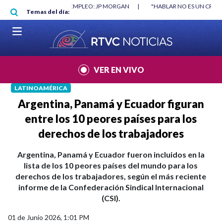
Pasar al contenido principal
RGAN
|
"HABLAR NO ES UN CRIMEN": CARTA DE BETO CORAL
|
ABELAR
Temas del día:
VER EN VIVO
LATINOAMÉRICA
Argentina, Panamá y Ecuador figuran
entre los 10 peores países para los
derechos de los trabajadores
Argentina, Panamá y Ecuador fueron incluidos en la
lista de los 10 peores países del mundo para los
derechos de los trabajadores, según el más reciente
informe de la Confederación Sindical Internacional
(CSI).
01 de Junio 2026, 1:01 PM