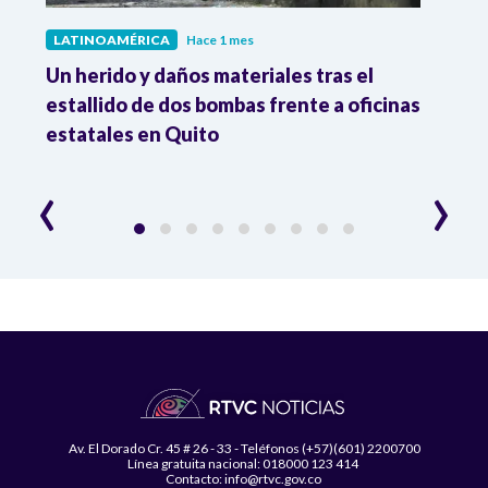
LATINOAMÉRICA
Hace 1 mes
LATI
de
Un herido y daños materiales tras el
Dese
estallido de dos bombas frente a oficinas
7,8%
estatales en Quito
‹
›
Av. El Dorado Cr. 45 # 26 - 33 - Teléfonos (+57)(601) 2200700
Línea gratuita nacional: 018000 123 414
Contacto: info@rtvc.gov.co