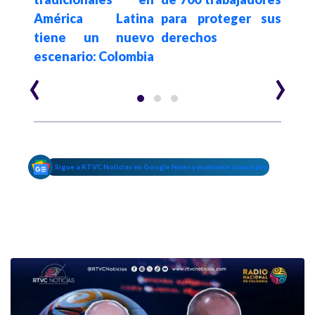
rres
América Latina
para proteger sus
labo
da de
tiene un nuevo
derechos
escenario: Colombia
‹
›
Sigue a RTVC Noticias en Google News y mantente conectado