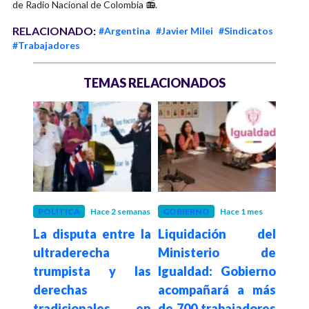
de Radio Nacional de Colombia 📻.
RELACIONADO:
#Argentina
#Javier Milei
#Sindicatos
#Trabajadores
TEMAS RELACIONADOS
POLÍTICA
Hace 2 semanas
GOBIERNO
Hace 1 mes
COL
La disputa entre la
Liquidación del
Gob
 las
ultraderecha
Ministerio de
cont
 en
trumpista y las
Igualdad: Gobierno
sin
orme
derechas
acompañará a más
dec
s de
tradicionales en
de 700 trabajadores
inte