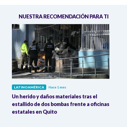
NUESTRA RECOMENDACIÓN PARA TI
LATINOAMÉRICA
Hace 1 mes
LATI
de
Un herido y daños materiales tras el
Dese
estallido de dos bombas frente a oficinas
7,8%
estatales en Quito