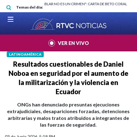
Pasar al contenido principal
RGAN
|
"HABLAR NO ES UN CRIMEN": CARTA DE BETO CORAL
|
ABELAR
Temas del día:
VER EN VIVO
LATINOAMÉRICA
Resultados cuestionables de Daniel
Noboa en seguridad por el aumento de
la militarización y la violencia en
Ecuador
ONGs han denunciado presuntas ejecuciones
extrajudiciales, desapariciones forzadas, detenciones
arbitrarias y malos tratos atribuidos a integrantes de
las fuerzas de seguridad.
03 de Junio 2026, 5:19 PM