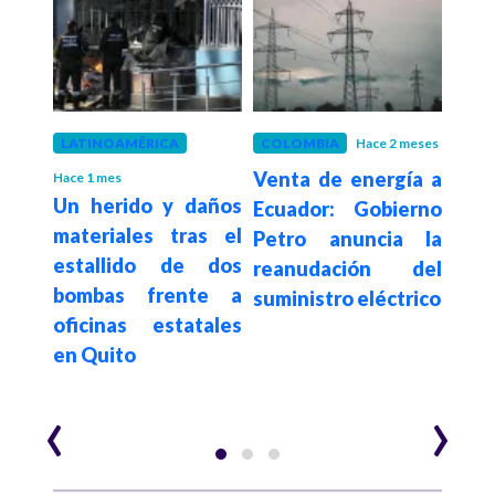
LATINOAMÉRICA
COLOMBIA
Hace 2 meses
GOB
Venta de energía a
“Nad
Hace 1 mes
 a la
Un herido y daños
Ecuador: Gobierno
su v
 de
materiales tras el
Petro anuncia la
est
o de
estallido de dos
reanudación del
pre
ente
bombas frente a
suministro eléctrico
rech
era a
oficinas estatales
de 
risis
en Quito
elec
pres
‹
›