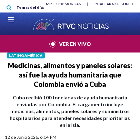
Pasar al contenido principal
RGAN
|
"HABLAR NO ES UN CRIMEN": CARTA DE BETO CORAL
|
ABELAR
Temas del día:
VER EN VIVO
LATINOAMÉRICA
Medicinas, alimentos y paneles solares:
así fue la ayuda humanitaria que
Colombia envió a Cuba
Cuba recibió 100 toneladas de ayuda humanitaria
enviadas por Colombia. El cargamento incluye
medicinas, alimentos, paneles solares y suministros
hospitalarios para atender necesidades prioritarias
en la isla.
12 de Junio 2026, 6:04 PM