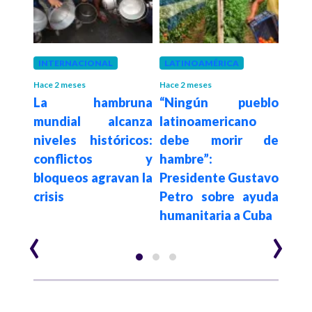
INTERNACIONAL
LATINOAMÉRICA
LAT
Hace 2 meses
Hace 2 meses
Hace 2
rte
La hambruna
“Ningún pueblo
Pre
 los
mundial alcanza
latinoamericano
rati
anos
niveles históricos:
debe morir de
de 
queo
conflictos y
hambre”:
Cu
 de
bloqueos agravan la
Presidente Gustavo
pres
os a
crisis
Petro sobre ayuda
eco
humanitaria a Cuba
‹
›