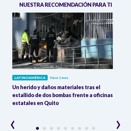
NUESTRA RECOMENDACIÓN PARA TI
LATINOAMÉRICA
Hace 1 mes
LATI
de
Un herido y daños materiales tras el
Dese
estallido de dos bombas frente a oficinas
7,8%
estatales en Quito
‹
›