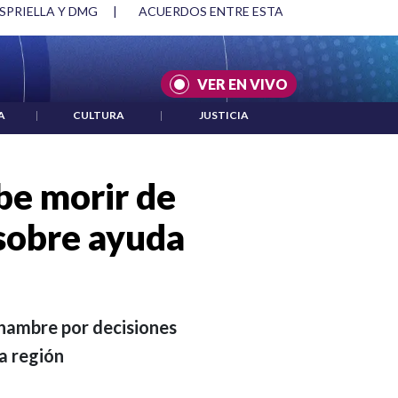
SPRIELLA Y DMG
|
ACUERDOS ENTRE ESTADOS UNIDOS E IRÁ
VER EN VIVO
A
|
CULTURA
|
JUSTICIA
be morir de
sobre ayuda
hambre por decisiones
la región