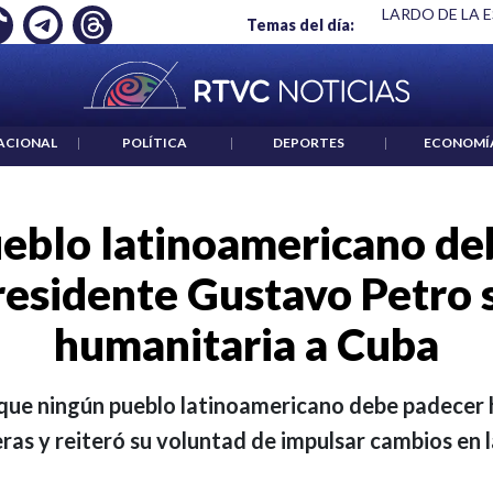
 ES UN CRIMEN": CARTA DE BETO CORAL
|
ABELARDO DE LA E
Temas del día:
ACIONAL
|
POLÍTICA
|
DEPORTES
|
ECONOMÍ
eblo latinoamericano de
residente Gustavo Petro 
humanitaria a Cuba
 que ningún pueblo latinoamericano debe padecer 
ras y reiteró su voluntad de impulsar cambios en 