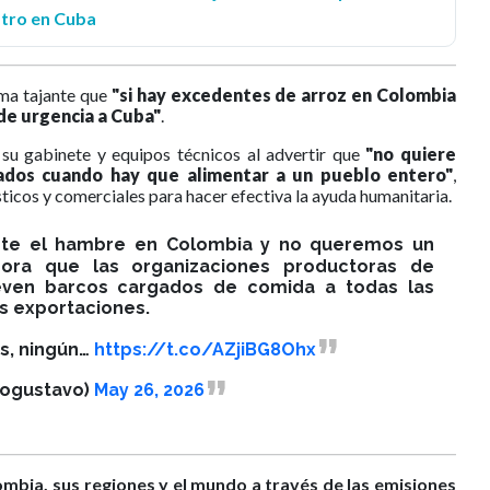
stro en Cuba
rma tajante que
"si hay excedentes de arroz en Colombia
de urgencia a Cuba"
.
 su gabinete y equipos técnicos al advertir que
"no quiere
ados cuando hay que alimentar a un pueblo entero"
,
sticos y comerciales para hacer efectiva la ayuda humanitaria.
nte el hambre en Colombia y no queremos un
ora que las organizaciones productoras de
leven barcos cargados de comida a todas las
as exportaciones.
s, ningún…
https://t.co/AZjiBG8Ohx
rogustavo)
May 26, 2026
ombia, sus regiones y el mundo a través de las emisiones