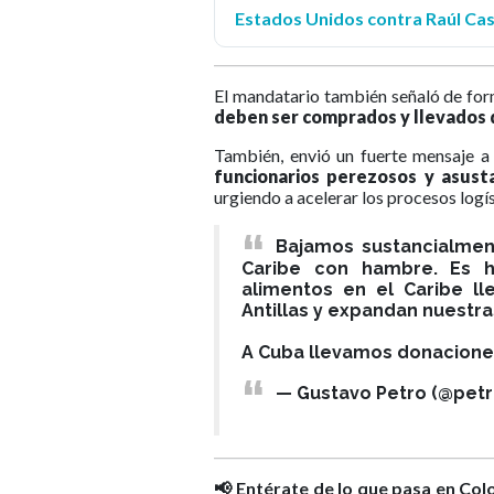
Estados Unidos contra Raúl Ca
El mandatario también señaló de fo
deben ser comprados y llevados 
También, envió un fuerte mensaje a
funcionarios perezosos y asust
urgiendo a acelerar los procesos logí
Bajamos sustancialme
Caribe con hambre. Es h
alimentos en el Caribe l
Antillas y expandan nuestr
A Cuba llevamos donacione
— Gustavo Petro (@pet
📢 Entérate de lo que pasa en Col