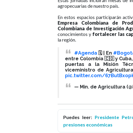
Estas jornadas incluirán mesas de 
agropecuarias de nuestro país.
En estos espacios participarán act
Empresa Colombiana de Produ
Colombiana de Investigación Ag
conocimientos y
fortalecer las ca
la región.
#Agenda
🗓️ | En
#Bogot
entre Colombia 🇨🇴 y Cuba,
puertas a la Misión Téc
viceministro de Agricultur
pic.twitter.com/67ButBxop
— Min. de Agricultura (
Puedes leer:
Presidente Petr
presiones económicas