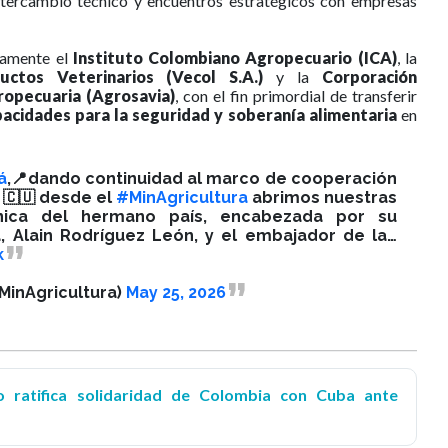
intercambio técnico y encuentros estratégicos con empresas
ivamente el
Instituto Colombiano Agropecuario (ICA)
, la
ctos Veterinarios (Vecol S.A.)
y la
Corporación
ropecuaria (Agrosavia)
, con el fin primordial de transferir
pacidades para la seguridad y soberanía alimentaria
en
á
,📍dando continuidad al marco de cooperación
 🇨🇺 desde el
#MinAgricultura
abrimos nuestras
nica del hermano país, encabezada por su
a, Alain Rodríguez León, y el embajador de la…
k
@MinAgricultura)
May 25, 2026
o ratifica solidaridad de Colombia con Cuba ante