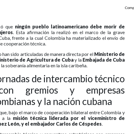
Compa
acó que
ningún pueblo latinoamericano debe morir de
njeros
. Esta afirmación la realizó en el marco de la grave
Cuba, frente a la cual Colombia ha materializado el envío de
de cooperación técnica.
o han sido articuladas de manera directa por el
Ministerio de
nisterio de Agricultura de Cuba
y la
Embajada de Cuba
r la soberanía alimentaria en la isla caribeña.
ornadas de intercambio técnico
con gremios y empresas
ombianas y la nación cubana
 que, bajo el marco de cooperación bilateral entre Colombia y
s a la
misión técnica liderada por el viceministro de
uez León, y el embajador Carlos de Céspedes
.