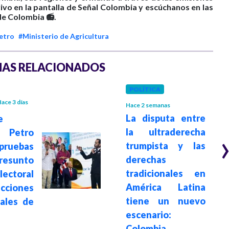
ivo en la pantalla de Señal Colombia y escúchanos en las
de Colombia 📻.
etro
#Ministerio de Agricultura
AS RELACIONADOS
POLÍTICA
ace 3 días
Hace 2 semanas
La disputa entre
e
la ultraderecha
 Petro
trumpista y las
ruebas
derechas
sunto
tradicionales en
ectoral
América Latina
ecciones
tiene un nuevo
iales de
escenario:
Colombia