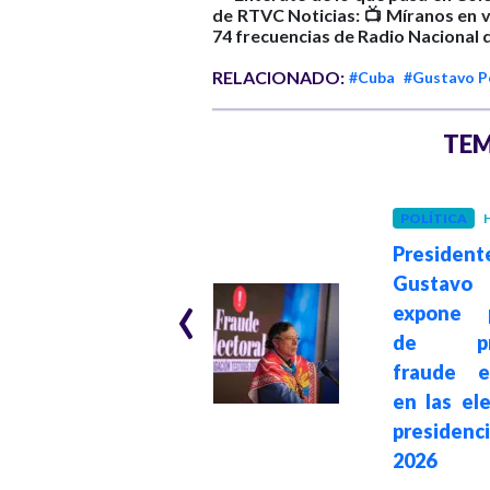
de RTVC Noticias: 📺 Míranos en v
74 frecuencias de Radio Nacional 
RELACIONADO:
#Cuba
#Gustavo P
TEM
INTERNACIONAL
POLÍTICA
H
Hace 1 mes
President
The Guardian: De
‹
Gustavo
la Espriella gana
expone p
en Colombia
de pre
impulsado por la
fraude el
estrategia
en las el
transnacional e
presidenc
intervención de
2026
Donald Trump