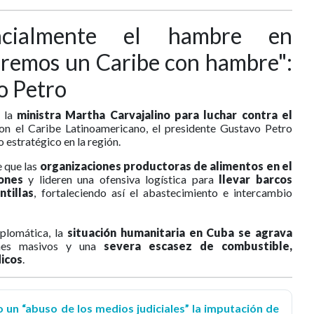
ncialmente el hambre en
remos un Caribe con hambre":
o Petro
e la
ministra Martha Carvajalino para luchar contra el
on el Caribe Latinoamericano, el presidente Gustavo Petro
 estratégico en la región.
e que las
organizaciones productoras de alimentos en el
ones
y lideren una ofensiva logística para
llevar barcos
tillas
, fortaleciendo así el abastecimiento e intercambio
iplomática, la
situación humanitaria en Cuba se agrava
es masivos y una
severa escasez de combustible,
icos
.
o un “abuso de los medios judiciales” la imputación de