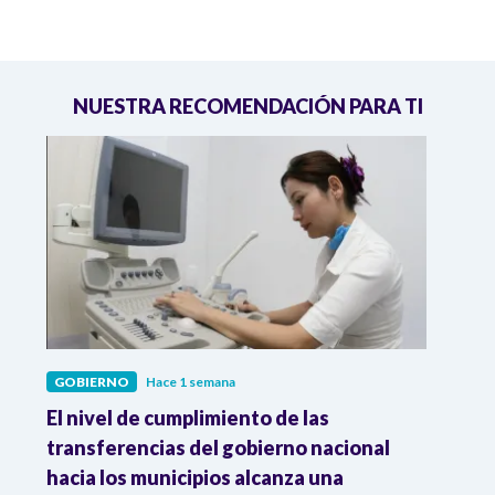
NUESTRA RECOMENDACIÓN PARA TI
GOBIERNO
Hace 1 semana
GOBI
El nivel de cumplimiento de las
“El e
transferencias del gobierno nacional
pres
hacia los municipios alcanza una
el m