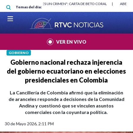
Pasar al contenido principal
RGAN
|
"HABLAR NO ES UN CRIMEN": CARTA DE BETO CORAL
|
ABELAR
Temas del día:
VER EN VIVO
GOBIERNO
Gobierno nacional rechaza injerencia
del gobierno ecuatoriano en elecciones
presidenciales en Colombia
La Cancillería de Colombia afirmó que la eliminación
de aranceles responde a decisiones de la Comunidad
Andina y cuestionó que se vinculen asuntos
comerciales con la coyuntura política.
30 de Mayo 2026, 2:11 PM