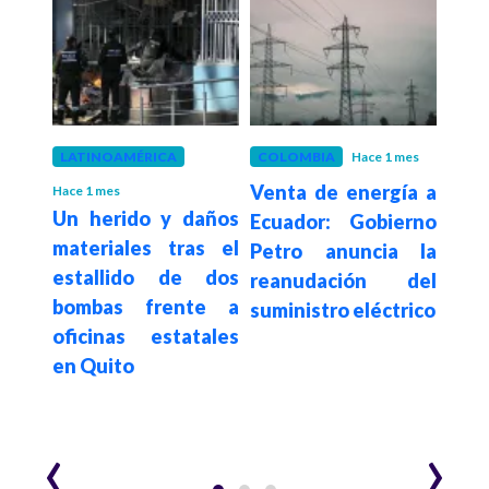
 meses
LATINOAMÉRICA
COLOMBIA
Hace 1 mes
COL
mbia
Venta de energía a
Colo
Hace 1 mes
Un herido y daños
eras
Ecuador: Gobierno
inje
materiales tras el
s y
Petro anuncia la
de
estallido de dos
ante
reanudación del
sob
bombas frente a
suministro eléctrico
proc
oficinas estatales
en Quito
‹
›