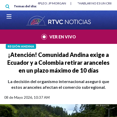
Pasar al contenido principal
 MÍNIMO NO DESTRUYÓ EMPLEO: JP MORGAN
|
"HABLAR NO ES UN CRIMEN
Temas del día:
VER EN VIVO
REGIÓN ANDINA
¡Atención! Comunidad Andina exige a
Ecuador y a Colombia retirar aranceles
en un plazo máximo de 10 días
La decisión del organismo internacional aseguró que
estos aranceles afectan el comercio subregional.
08 de Mayo 2026, 10:37 AM