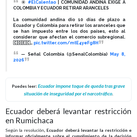
☀️
#ElCalentao
| COMUNIDAD ANDINA EXIGE A
COLOMBIA Y ECUADOR RETIRAR ARANCELES
La comunidad andina dio 10 días de plazo a
Ecuador y Colombia para retirar los aranceles que
se han impuesto entre los dos países, esto al
considerar que afectan el comercio subregional.
🇨🇴🇪🇨…
pic.twitter.com/mtE4yeFg8H
— Señal Colombia (@SenalColombia)
May 8,
2026
Ecuador impone toque de queda tras grave
Puedes leer:
situación de inseguridad por el narcotráfico
.
Ecuador deberá levantar restricción
en Rumichaca
Según la resolución
, Ecuador deberá levantar la restricción e
informar oficialmente sobre el cumplimiento de la decisión