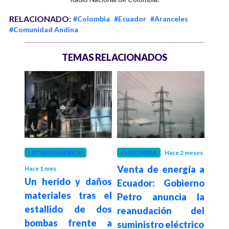
RELACIONADO:
#Colombia
#Ecuador
#Aranceles
#Comunidad Andina
TEMAS RELACIONADOS
LATINOAMÉRICA
COLOMBIA
Hace 2 meses
LAT
Venta de energía a
Hace 1 mes
Hace 2
. UU.
Un herido y daños
Res
Ecuador: Gobierno
materiales tras el
cue
Petro anuncia la
s de
estallido de dos
Dan
reanudación del
anos
bombas frente a
seg
suministro eléctrico