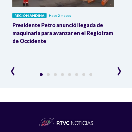
REGIÓN ANDINA
Hace 2 meses
REGI
Presidente Petro anunció llegada de
Enfr
maquinaria para avanzar en el Regiotram
indí
de Occidente
muer
Gobi
conf
‹
›