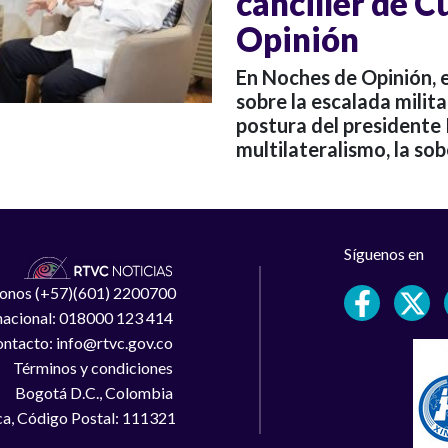
canciller de 
Opinión
En Noches de Opinión, e
sobre la escalada milita
postura del presidente
multilateralismo, la sob
Síguenos en
léfonos (+57)(601) 2200700
 nacional: 018000 123 414
ntacto: info@rtvc.gov.co
Términos y condiciones
Bogotá D.C., Colombia
a, Código Postal: 111321