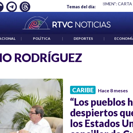
Ó EMPLEO: JP MORGAN
|
"HABLAR NO ES UN CRIMEN": CARTA
Temas del día:
ACIONAL
|
POLÍTICA
|
DEPORTES
|
ECONOMÍ
NO RODRÍGUEZ
CARIBE
Hace 8 meses
“Los pueblos 
despiertos que
los Estados Un