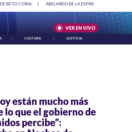
 DE BETO CORAL
|
ABELARDO DE LA ESPRIELLA Y DMG
|
VER EN VIVO
A
|
CULTURA
|
JUSTICIA
hoy están mucho más
 lo que el gobierno de
idos percibe”: