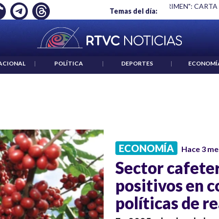
Ó EMPLEO: JP MORGAN
|
"HABLAR NO ES UN CRIMEN": CARTA
Temas del día:
ACIONAL
|
POLÍTICA
|
DEPORTES
|
ECONOMÍ
ECONOMÍA
Hace 3 me
Sector cafete
positivos en c
políticas de r