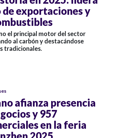
o de exportaciones y
combustibles
mo el principal motor del sector
ando al carbón y destacándose
s tradicionales.
ses
no afianza presencia
egocios y 957
rciales en la feria
nzhen 2025