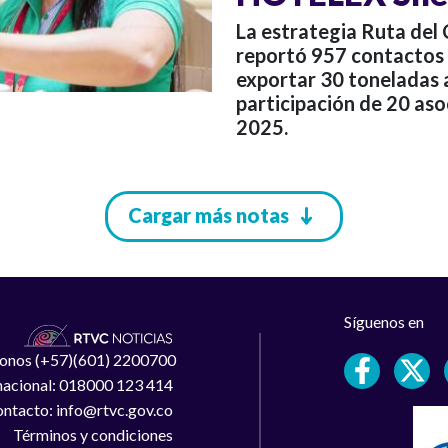
La estrategia Ruta del C
reportó 957 contactos 
exportar 30 toneladas 
participación de 20 a
2025.
Cargar más notas
Síguenos en
léfonos (+57)(601) 2200700
 nacional: 018000 123 414
ntacto: info@rtvc.gov.co
Términos y condiciones