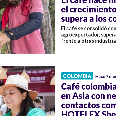
el crecimient
supera a los 
El café se consolidó co
agroexportador, super
frente a otras industria
COLOMBIA
Hace 7 me
Café colombia
en Asia con n
contactos come
HOTELEX She