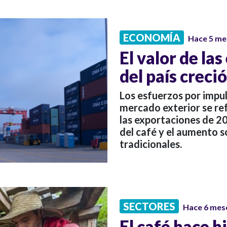
ECONOMÍA
Hace 5 me
El valor de la
del país creci
Los esfuerzos por impuls
mercado exterior se ref
las exportaciones de 202
del café y el aumento s
tradicionales.
SECTORES
Hace 6 mes
El café hace h