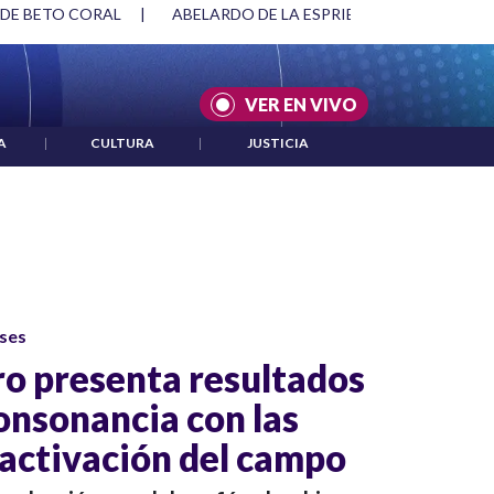
 DE BETO CORAL
|
ABELARDO DE LA ESPRIELLA Y DMG
|
VER EN VIVO
A
|
CULTURA
|
JUSTICIA
ses
ro presenta resultados
onsonancia con las
eactivación del campo