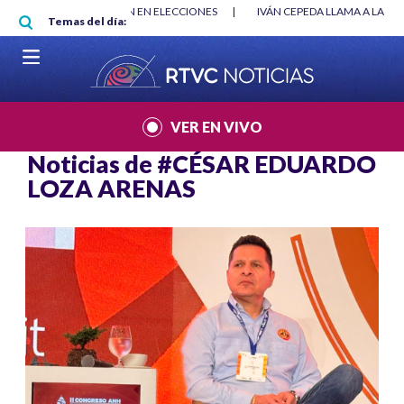
Pasar al contenido principal
ARMADOS NO INCIDIERON EN ELECCIONES
|
IVÁN CEPEDA LLAMA A LA DES
Temas del día:
VER EN VIVO
Noticias de
#CÉSAR EDUARDO
LOZA ARENAS