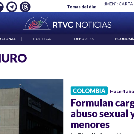
Ó EMPLEO: JP MORGAN
|
"HABLAR NO ES UN CRIMEN": CARTA
Temas del día:
ACIONAL
|
POLÍTICA
|
DEPORTES
|
ECONOMÍ
MURO
COLOMBIA
Hace 4 añ
Formulan carg
abuso sexual 
menores