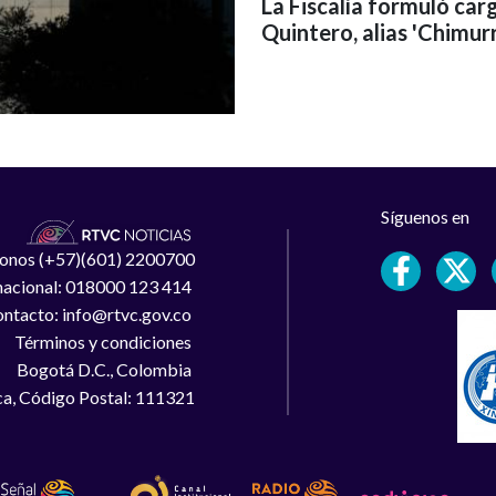
La Fiscalía formuló ca
Quintero, alias 'Chimurr
Síguenos en
léfonos (+57)(601) 2200700
 nacional: 018000 123 414
ntacto: info@rtvc.gov.co
Términos y condiciones
Bogotá D.C., Colombia
a, Código Postal: 111321