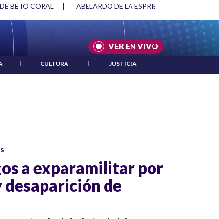
 DE BETO CORAL
|
ABELARDO DE LA ESPRIELLA Y DMG
|
VER EN VIVO
A
|
CULTURA
|
JUSTICIA
os
os a exparamilitar por
y desaparición de