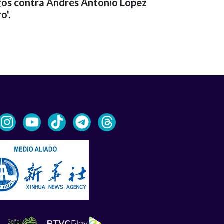
rgos contra Andrés Antonio López
o'.