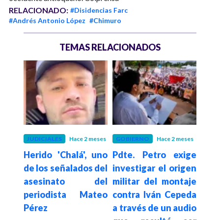
RELACIONADO:
#Disidencias Farc
#Andrés Antonio López
#Chimuro
TEMAS RELACIONADOS
N
JUDICIALES
Hace 2 meses
GOBIERNO
Hace 2 meses
GOB
Herido 'Chalá', uno
Pdte. Petro exige
Gobi
ortó
de los señalados del
investigar el origen
diál
o y
asesinato del
militar del montaje
la 
periodista Mateo
contra Iván Cepeda
Boli
e 43
Pérez
a través de un audio
de
zona