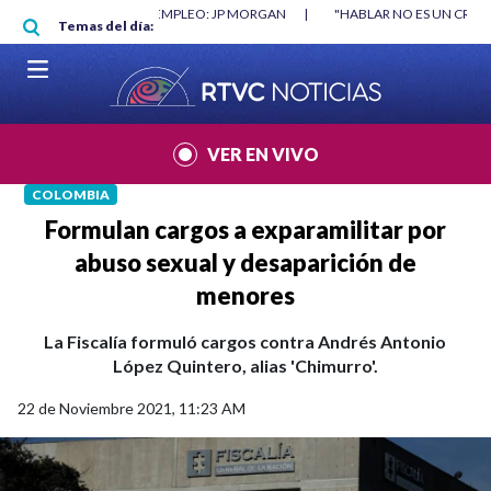
Pasar al contenido principal
O MÍNIMO NO DESTRUYÓ EMPLEO: JP MORGAN
|
"HABLAR NO ES UN CRIME
Temas del día:
L MUNDIAL 2026
|
VER EN VIVO
COLOMBIA
Formulan cargos a exparamilitar por
abuso sexual y desaparición de
menores
La Fiscalía formuló cargos contra Andrés Antonio
López Quintero, alias 'Chimurro'.
22 de Noviembre 2021, 11:23 AM