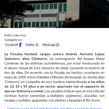
Foto:
Colprensa
Compartir en:
Facebook
Twitter
Whatsapp
La Fiscalía formuló cargos contra Andrés Antonio López
Quintero, alias Chimurro,
un exintegrante del bloque Elmer
Cárdenas de las extintas autodefensas, por estar involucrado en
el abuso sexual de tres menores de edad, causando la muerte de
dos de ellas. De acuerdo con la Fiscalía, los hechos ocurrieron en
mayo de 2004, entre Dabeiba y Mutatá (Antioquia), en donde alias
'Chimurro', en compañía de otro hombre, habría llevado
a las niñas
de 12, 13 y 14 años a
un sector apartado con el supuesto de
que las invitaría a comer.
Las pruebas indican que en ese sitio las
víctimas fueron sometidas a múltiples vejámenes, atacadas con
navajas y puñales, golpeadas con piedras y lanzadas al Río Sucio.
Capturan a uno de los más buscados por abuso sexual de menores