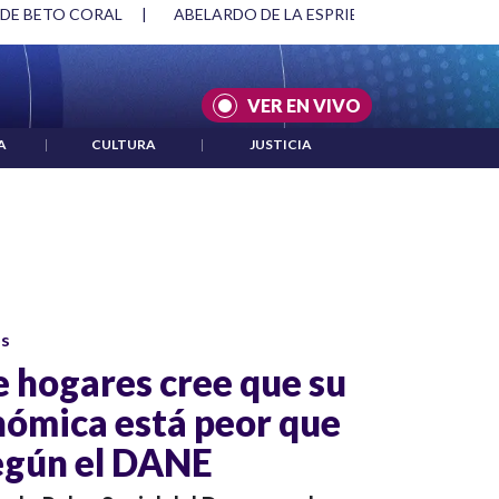
 DE BETO CORAL
|
ABELARDO DE LA ESPRIELLA Y DMG
|
VER EN VIVO
A
|
CULTURA
|
JUSTICIA
os
 hogares cree que su
nómica está peor que
egún el DANE