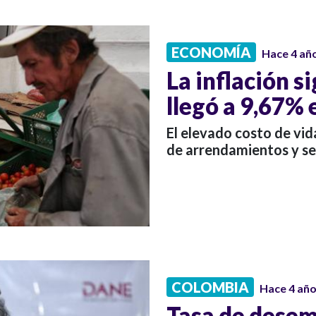
ECONOMÍA
Hace 4 añ
La inflación s
llegó a 9,67% 
El elevado costo de vi
de arrendamientos y ser
COLOMBIA
Hace 4 añ
Tasa de desem