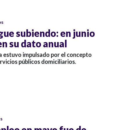
os
igue subiendo: en junio
en su dato anual
da estuvo impulsado por el concepto
vicios públicos domiciliarios.
os
pleo en mayo fue de