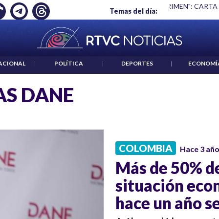
Ó EMPLEO: JP MORGAN
|
"HABLAR NO ES UN CRIMEN": CARTA
Temas del día:
ACIONAL
|
POLÍTICA
|
DEPORTES
|
ECONOMÍ
AS DANE
COLOMBIA
Hace 3 añ
Más de 50% de
situación eco
hace un año s