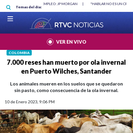
Pasar al contenido principal
RGAN
|
"HABLAR NO ES UN CRIMEN": CARTA DE BETO CORAL
|
ABELAR
Temas del día:
VER EN VIVO
COLOMBIA
7.000 reses han muerto por ola invernal
en Puerto Wilches, Santander
Los animales mueren en los suelos que se quedaron
sin pasto, como consecuencia de la ola invernal.
10 de Enero 2023, 9:06 PM