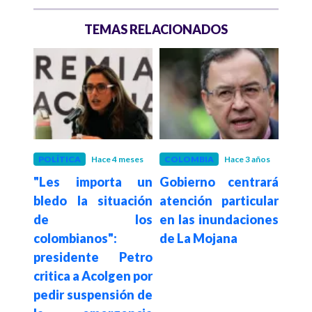
TEMAS RELACIONADOS
 años
POLÍTICA
Hace 4 meses
COLOMBIA
Hace 3 años
COL
s ha
"Les importa un
Gobierno centrará
Pe
ola
bledo la situación
atención particular
cier
este
de los
en las inundaciones
Cale
colombianos":
de La Mojana
presidente Petro
critica a Acolgen por
pedir suspensión de