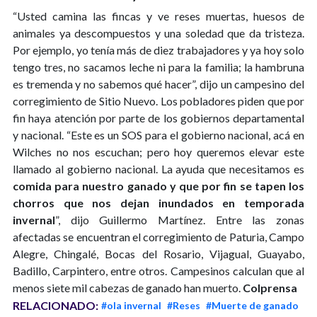
“Usted camina las fincas y ve reses muertas, huesos de
animales ya descompuestos y una soledad que da tristeza.
Por ejemplo, yo tenía más de diez trabajadores y ya hoy solo
tengo tres, no sacamos leche ni para la familia; la hambruna
es tremenda y no sabemos qué hacer”, dijo un campesino del
corregimiento de Sitio Nuevo. Los pobladores piden que por
fin haya atención por parte de los gobiernos departamental
y nacional. “Este es un SOS para el gobierno nacional, acá en
Wilches no nos escuchan; pero hoy queremos elevar este
llamado al gobierno nacional. La ayuda que necesitamos es
comida para nuestro ganado y que por fin se tapen los
chorros que nos dejan inundados en temporada
invernal
”, dijo Guillermo Martínez. Entre las zonas
afectadas se encuentran el corregimiento de Paturia, Campo
Alegre, Chingalé, Bocas del Rosario, Vijagual, Guayabo,
Badillo, Carpintero, entre otros. Campesinos calculan que al
menos siete mil cabezas de ganado han muerto.
Colprensa
RELACIONADO:
#ola invernal
#Reses
#Muerte de ganado