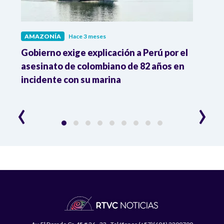
AMAZONÍA
Hace 3 meses
AMA
Gobierno exige explicación a Perú por el
Colo
 de
asesinato de colombiano de 82 años en
la A
incidente con su marina
‹
›