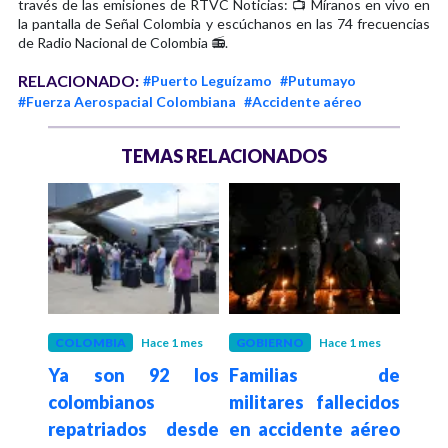
través de las emisiones de RTVC Noticias: 📺 Míranos en vivo en
la pantalla de Señal Colombia y escúchanos en las 74 frecuencias
de Radio Nacional de Colombia 📻.
RELACIONADO:
#Puerto Leguízamo
#Putumayo
#Fuerza Aerospacial Colombiana
#Accidente aéreo
TEMAS RELACIONADOS
 meses
COLOMBIA
Hace 1 mes
GOBIERNO
Hace 1 mes
COL
xige
Ya son 92 los
Familias de
Agen
Perú
colombianos
militares fallecidos
hac
to de
repatriados desde
en accidente aéreo
cer