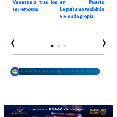
e 82
Venezuela tras los
en Puerto
he
ente
terremotos
Leguízamo recibirán
com
vivienda propia
en
dep
‹
›
Sigue a RTVC Noticias en Google News y mantente conectado