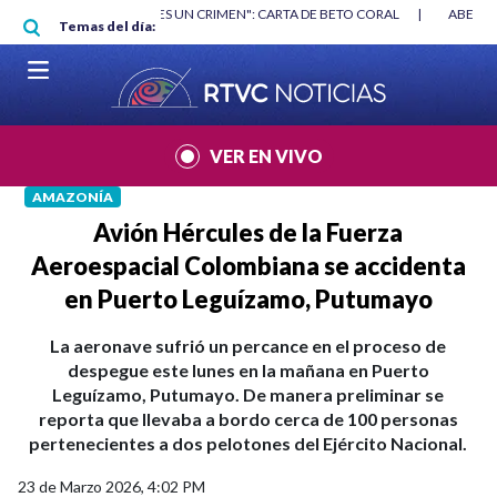
Pasar al contenido principal
RGAN
|
"HABLAR NO ES UN CRIMEN": CARTA DE BETO CORAL
|
ABELAR
Temas del día:
VER EN VIVO
AMAZONÍA
Avión Hércules de la Fuerza
Aeroespacial Colombiana se accidenta
en Puerto Leguízamo, Putumayo
La aeronave sufrió un percance en el proceso de
despegue este lunes en la mañana en Puerto
Leguízamo, Putumayo. De manera preliminar se
reporta que llevaba a bordo cerca de 100 personas
pertenecientes a dos pelotones del Ejército Nacional.
23 de Marzo 2026, 4:02 PM