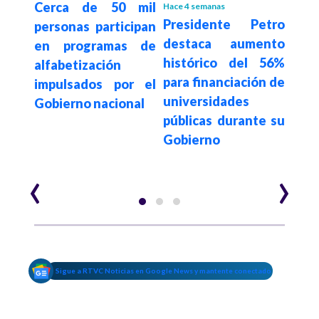
Cerca de 50 mil
Gob
Hace 4 semanas
etro
Presidente Petro
personas participan
invi
que
destaca aumento
en programas de
mil
% del
histórico del 56%
alfabetización
in
ico
para financiación de
impulsados por el
amu
universidades
Gobierno nacional
escu
ud y
públicas durante su
Gobierno
‹
›
Sigue a RTVC Noticias en Google News y mantente conectado