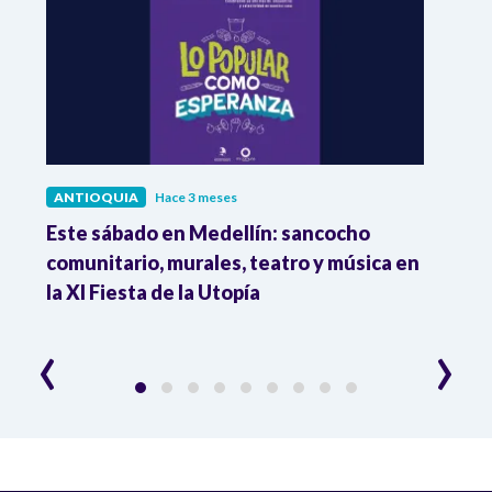
ANTIOQUIA
Hace 3 meses
ANTI
Este sábado en Medellín: sancocho
Presi
20
comunitario, murales, teatro y música en
Naci
la XI Fiesta de la Utopía
de l
Mede
‹
›