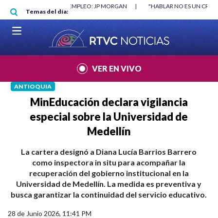
Pasar al contenido principal
RGAN
|
"HABLAR NO ES UN CRIMEN": CARTA DE BETO CORAL
|
ABELAR
Temas del día:
VER EN VIVO
ANTIOQUIA
MinEducación declara vigilancia
especial sobre la Universidad de
Medellín
La cartera designó a Diana Lucía Barrios Barrero
como inspectora in situ para acompañar la
recuperación del gobierno institucional en la
Universidad de Medellín. La medida es preventiva y
busca garantizar la continuidad del servicio educativo.
28 de Junio 2026, 11:41 PM