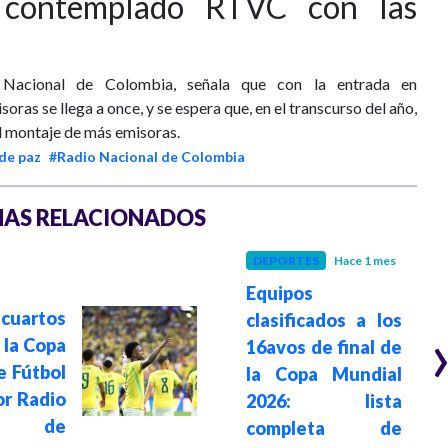
 contemplado RTVC con las
o Nacional de Colombia, señala que con la entrada en
oras se llega a once, y se espera que, en el transcurso del año,
l montaje de más emisoras.
de paz
#Radio Nacional de Colombia
AS RELACIONADOS
DEPORTES
Hace 1 mes
Equipos
 cuartos
clasificados a los
e la Copa
16avos de final de
e Fútbol
la Copa Mundial
or Radio
2026: lista
al de
completa de