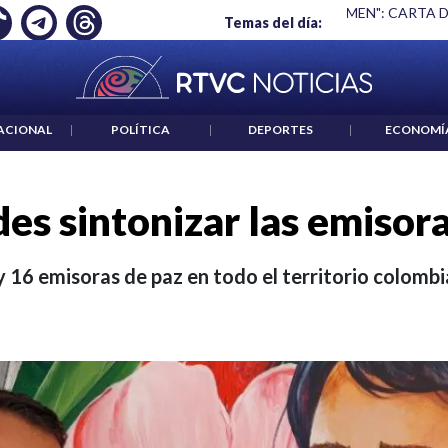
S UN CRIMEN": CARTA DE BETO CORAL
|
ABELARDO DE LA ESP
Temas del día:
ACIONAL
|
POLÍTICA
|
DEPORTES
|
ECONOMÍ
es sintonizar las emisor
16 emisoras de paz en todo el territorio colomb