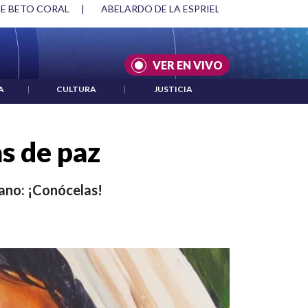
RIELLA Y DMG
|
ACUERDOS ENTRE ESTADOS UNIDOS E IRÁN
VER EN VIVO
A
|
CULTURA
|
JUSTICIA
as de paz
iano: ¡Conócelas!