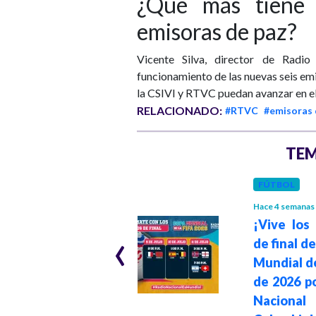
¿Qué más tiene
emisoras de paz?
Vicente Silva, director de Radi
funcionamiento de las nuevas seis emis
la CSIVI y RTVC puedan avanzar en e
RELACIONADO:
#RTVC
#emisoras 
TEM
DEPORTES
FÚTBOL
Hace 2 meses
Hace 4 semanas
Nacional vs.
¡Vive los
‹
Junior en vivo: la
de final d
final llegará a
Mundial d
todo el país por
de 2026 p
Radio Nacional de
Nacion