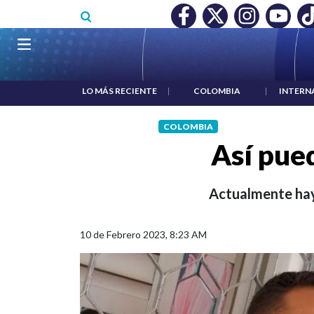
Pasar al contenido principal
MÍNIMO NO DESTRUYÓ EMPLEO: JP MORGAN
|
"HABLAR NO E
Navegación principal
LO MÁS RECIENTE
|
COLOMBIA
|
INTERN
COLOMBIA
Así pued
Actualmente hay 
10 de Febrero 2023, 8:23 AM